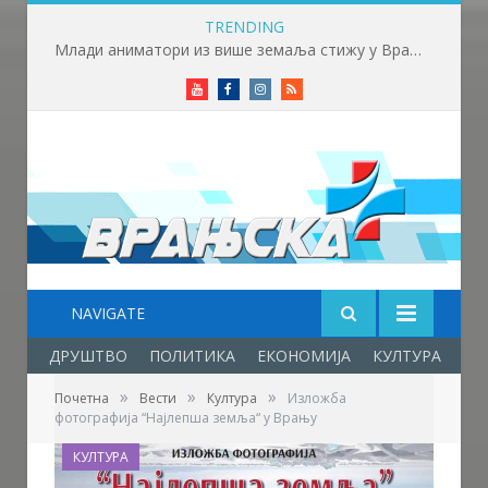
TRENDING
Млади аниматори из више земаља стижу у Врање – почиње „Златни пуж“
Youtube
Facebook
Instagram
RSS
NAVIGATE
ДРУШТВО
ПОЛИТИКА
ЕКОНОМИЈА
КУЛТУРА
ОБ
»
»
»
Почетна
Вести
Култура
Изложба
фотографија “Најлепша земља“ у Врању
КУЛТУРА