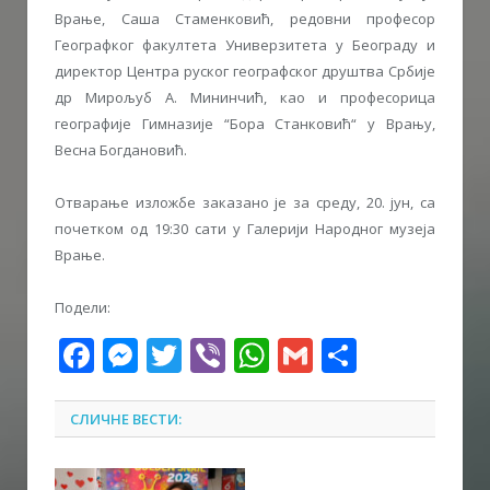
Врање, Саша Стаменковић, редовни професор
Географког факултета Универзитета у Београду и
директор Центра руског географског друштва Србије
др Мирољуб А. Мининчић, као и професорица
географије Гимназије “Бора Станковић“ у Врању,
Весна Богдановић.
Отварање изложбе заказано је за среду, 20. јун, са
почетком од 19:30 сати у Галерији Народног музеја
Врање.
Подели:
Facebook
Messenger
Twitter
Viber
WhatsApp
Gmail
Share
СЛИЧНЕ ВЕСТИ: