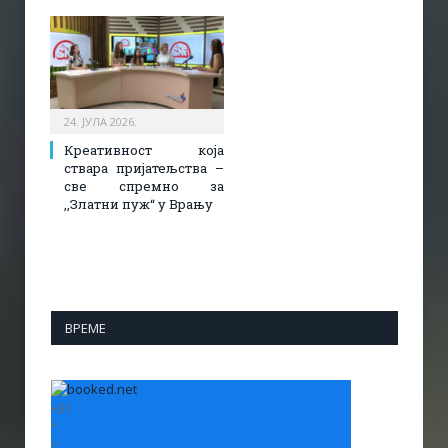
24. ЈУЛА 2026.
Креативност која
ствара пријатељства –
све спремно за
,,Златни пуж“ у Врању
ВРЕМЕ
+
31
°
C