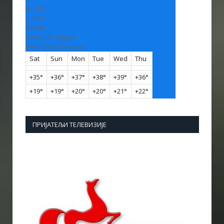
H:
+
32°
L:
+
19°
Vranje
Friday, 07 August
See 7-Day Forecast
Sat
Sun
Mon
Tue
Wed
Thu
+
35°
+
36°
+
37°
+
38°
+
39°
+
36°
+
19°
+
19°
+
20°
+
20°
+
21°
+
22°
ПРИЈАТЕЉИ ТЕЛЕВИЗИЈЕ