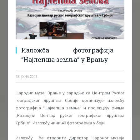
Изложба фотографија
“Најлепша земља“ у Врању
18. ЈУНА 2018.
Народни музеј Врање у сарадњи са Центром Руског
географског друштва Србије организује изложбу
фотографија “Најлепша земља“ и пројекцију филма
„Развојни Центар руског географског друштва
Србије“. Изложбу чини 40 фотографија у боји.
Изложбу ће отворити директор Нароног музеја