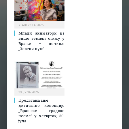
7. АВГУСТА 2026.
Млади аниматори из
више земаља стижу у
Врање – почиње
„Златни пуж“
29. ЈУЛА 2026.
Представљање
дигиталне колекције
,,Врањске градске
песме“ у четвртак, 30.
јула