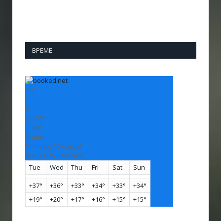
ВРЕМЕ
+
30
°
C
H:
+
35°
L:
+
20°
Vranje
Monday, 10 August
See 7-Day Forecast
Tue
Wed
Thu
Fri
Sat
Sun
+
37°
+
36°
+
33°
+
34°
+
33°
+
34°
+
19°
+
20°
+
17°
+
16°
+
15°
+
15°