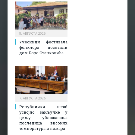
8. АВГУСТА 2026.
Учесници фестивала
фолклора посетили
дом Боре Станковића
7. АВГУСТА 2026.
Републички штаб
усвојио закључке у
циљу ублажавања
последица високих
температура и пожара​