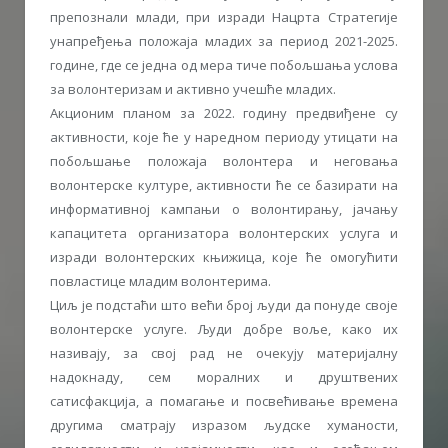
препознали млади, при изради Нацрта Стратегије
унапређења положаја младих за период 2021-2025.
године, где се једна од мера тиче побољшања услова
за волонтеризам и активно учешће младих.
Акционим планом за 2022. годину предвиђене су
активности, које ће у наредном периоду утицати на
побољшање положаја волонтера и неговања
волонтерске културе, активности ће се базирати на
информативној кампањи о волонтирању, јачању
капацитета организатора волонтерских услуга и
изради волонтерских књижица, које ће омогућити
повластице младим волонтерима.
Циљ је подстаћи што већи број људи да понуде своје
волонтерске услуге. Људи добре воље, како их
називају, за свој рад не очекују материјалну
надокнаду, сем моралних и друштвених
сатисфакција, а помагање и посвећивање времена
другима сматрају изразом људске хуманости,