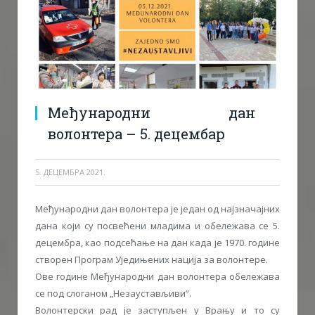
Међународни дан
волонтера – 5. децембар
5. ДЕЦЕМБРА 2021.
Међународни дан волонтера је један од најзначајних
дана који су посвећени младима и обележава се 5.
децембра, као подсећање на дан када је 1970. године
створен Програм Уједињених нација за волонтере.
Ове године Међународни дан волонтера обележава
се под слоганом „Незаустављиви“.
Волонтерски рад је заступљен у Врању и то су