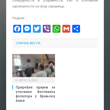
солидарности и узајамности, као и осећањем
одговорности за своју заједницу.
Подели:
Facebook
Messenger
Twitter
Viber
WhatsApp
Gmail
Share
СЛИЧНЕ ВЕСТИ:
8. АВГУСТА 2026.
Приређен пријем за
учеснике Фестивала
фолклора у Врањској
Бањи