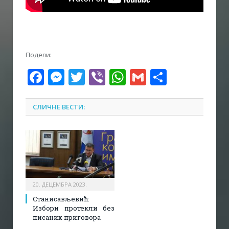
Подели:
Facebook
Messenger
Twitter
Viber
WhatsApp
Gmail
Share
СЛИЧНЕ ВЕСТИ:
20. ДЕЦЕМБРА 2023.
Станисављевић:
Избори протекли без
писаних приговора