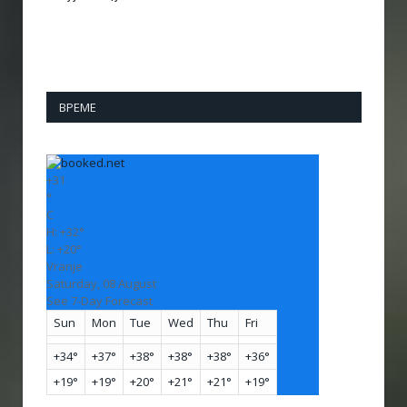
ВРЕМЕ
+
31
°
C
H:
+
32°
L:
+
20°
Vranje
Saturday, 08 August
See 7-Day Forecast
Sun
Mon
Tue
Wed
Thu
Fri
+
34°
+
37°
+
38°
+
38°
+
38°
+
36°
+
19°
+
19°
+
20°
+
21°
+
21°
+
19°