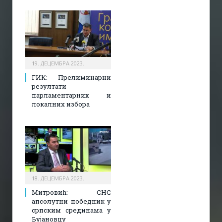
19. ДЕЦЕМБРА 2023.
ГИК: Прелиминарни
резултати
парламентарних и
локалних избора
18. ДЕЦЕМБРА 2023.
Митровић: СНС
апсолутни победник у
српским срединама у
Бујановцу