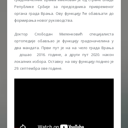
Републике Србије за председника привременог
органа града Врања. Ову функцију ће обављати до
формирања новог руководства.
Доктор Слободан Миленковић специјалиста
ортопедије обављао је функцију градоначелина у
два мандата. Први пут је на на чело града Врања
дошао 2016. године, а други пут 2020. након
локалних избора. Оставку на ову функцију поднео је
29. септембра ове године.