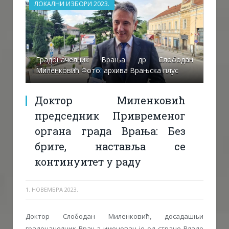
ЛОКАЛНИ ИЗБОРИ 2023.
Градоначелник Врања др Слободан
Миленковић Фото: архива Врањска плус
Доктор Миленковић
председник Привременог
органа града Врања: Без
бриге, наставља се
континуитет у раду
1. НОВЕМБРА 2023.
Доктор Слободан Миленковић, досадашњи
градоначелник Врања именован је од стране Владе