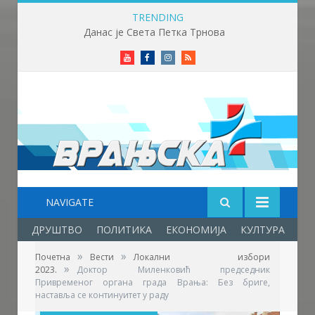
TRENDING
Прави летњи викенд у Врању – температура до 32 степена
Youtube
Facebook
Instagram
RSS
NAVIGATE
ДРУШТВО
ПОЛИТИКА
ЕКОНОМИЈА
КУЛТУРА
ОБ
»
»
Почетна
Вести
Локални избори
»
2023.
Доктор Миленковић председник
Привременог органа града Врања: Без бриге,
наставља се континуитет у раду