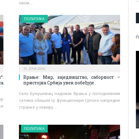
овом…
ПОЛИТИКА
П
13. ЈУНА 2026.
“:
Врање: Мир, заједништво, саборност –
а
пристојна Србија увек побеђује
Село Бунушевац надомак Врања у поподневним
ор
сатима обишли су функционери Српске напредне
ње
странке у оквиру…
ПОЛИТИКА