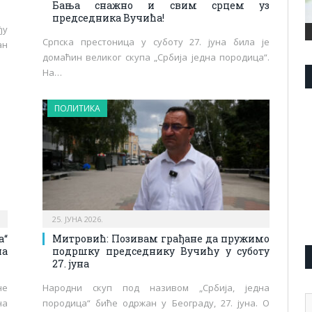
Бања снажно и свим срцем уз
председника Вучића!
ђу
Српска престоница у суботу 27. јуна била је
ан
домаћин великог скупа „Србија једна породица“.
На…
ПОЛИТИКА
25. ЈУНА 2026.
а“
Митровић: Позивам грађане да пружимо
на
подршку председнику Вучићу у суботу
27. јуна
не
Народни скуп под називом „Србија, једна
А
на
породица“ биће одржан у Београду, 27. јуна. О