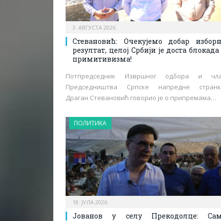
3. АВГУСТА 2026.
Стевановић: Очекујемо добар избор
резултат, целој Србији је доста блокада
примитивизма!
Потпредседник Извршног одбора и чл
Председништва Српске напредне странк
Драган Стевановић говорио је о припремама…
ПОЛИТИКА
18. ЈУЛА 2026.
Јованов у селу Прекодолце: Са