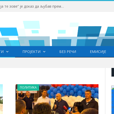
Редовне акције добровољног давања крви обезбеђују стабилне залихе крви
ТИ
ПРОЈЕКТИ
БЕЗ РЕЧИ
ЕМИСИЈЕ
ПОЛИТИКА
+
°
C
H
L