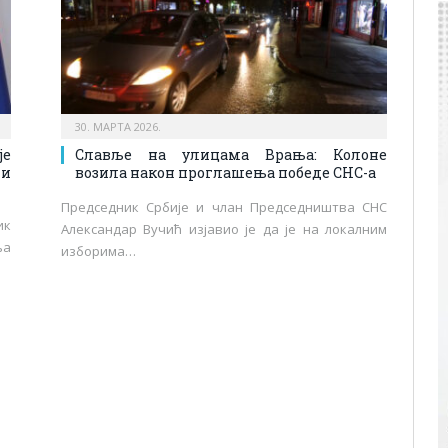
30. МАРТА 2026.
је
Славље на улицама Врања: Колоне
 и
возила након проглашења победе СНС-а
Председник Србије и члан Председништва СНС
ик
Александар Вучић изјавио је да је на локалним
ња
изборима…