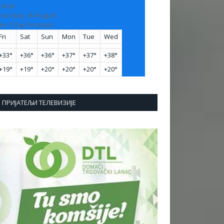
ranje
hursday, 06 August
ee 7-Day Forecast
Fri
Sat
Sun
Mon
Tue
Wed
+
33°
+
36°
+
36°
+
37°
+
37°
+
38°
+
19°
+
19°
+
20°
+
20°
+
20°
+
20°
ПРИЈАТЕЉИ ТЕЛЕВИЗИЈЕ