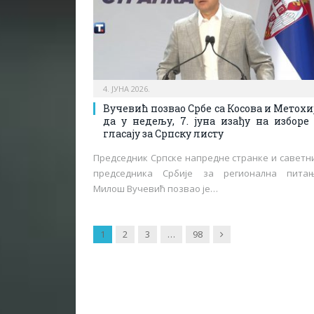
4. ЈУНА 2026.
Вучевић позвао Србе са Косова и Метохи
да у недељу, 7. јуна изађу на изборе
гласају за Српску листу
Председник Српске напредне странке и саветн
председника Србије за регионална пита
Милош Вучевић позвао је…
Next
1
2
3
…
98