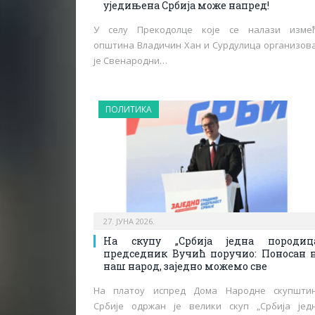
уједињена Србија може напред!
У селу Прекодолце које се налази изме
општина Владичин Хан и Сурдулица организов
је Свенародни…
ПОЛИТИКА
27. ЈУНА 2026.
На скупу „Србија једна породиц
председник Вучић поручио: Поносан 
наш народ, заједно можемо све
На платоу испред Дома Народне скупшти
Србије одржан је велики скуп „Србија јед