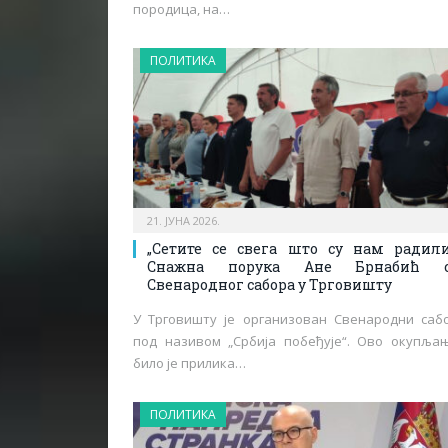
породица, на…
ПОЛИТИКА
21. ЈУНА 2026.
„Сетите се свега што су нам радили
Снажна порука Ане Брнабић с
Свенародног сабора у Трговишту
У Трговишту је организован Свенародни саб
под називом „Србија побеђује“. Ово окупља
било је прилика…
ПОЛИТИКА