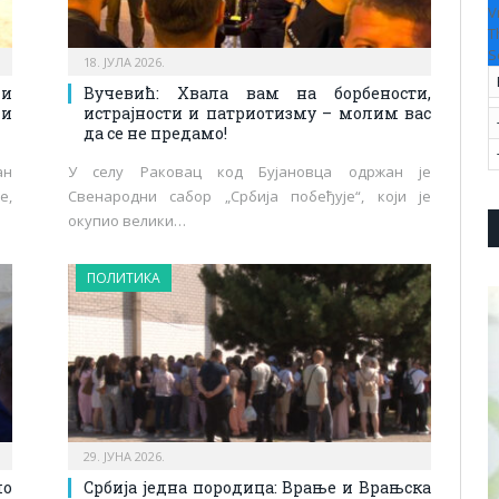
V
T
S
18. ЈУЛА 2026.
ни
Вучевић: Хвала вам на борбености,
 и
истрајности и патриотизму – молим вас
да се не предамо!
ан
У селу Раковац код Бујановца одржан је
е,
Свенародни сабор „Србија побеђује“, који је
окупио велики…
ПОЛИТИКА
29. ЈУНА 2026.
мо
Србија једна породица: Врање и Врањска