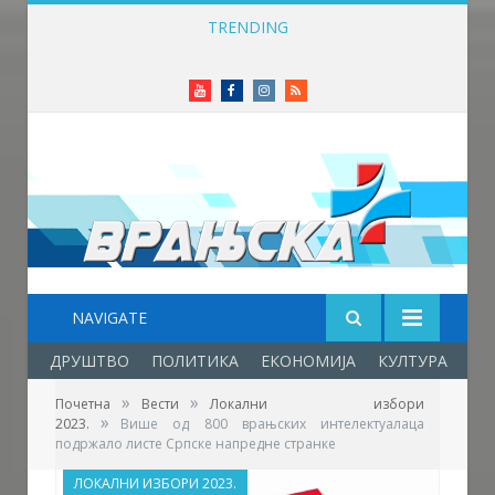
TRENDING
Више од 100 бициклиста возило до Врањске Бање
Youtube
Facebook
Instagram
RSS
NAVIGATE
ДРУШТВО
ПОЛИТИКА
ЕКОНОМИЈА
КУЛТУРА
ОБ
»
»
Почетна
Вести
Локални избори
»
2023.
Више од 800 врањских интелектуалаца
подржало листе Српске напредне странке
ЛОКАЛНИ ИЗБОРИ 2023.