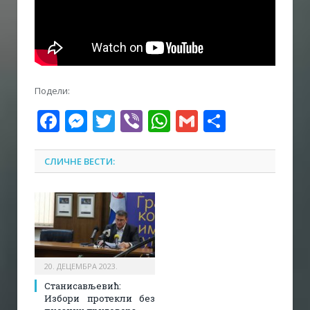
Подели:
Facebook
Messenger
Twitter
Viber
WhatsApp
Gmail
Share
СЛИЧНЕ ВЕСТИ:
20. ДЕЦЕМБРА 2023.
Станисављевић:
Избори протекли без