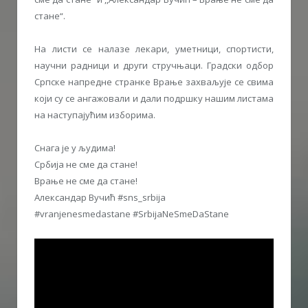
стане“.
На листи се налазе лекари, уметници, спортисти,
научни радници и други стручњаци. Градски одбор
Српске напредне странке Врање захваљује се свима
који су се ангажовали и дали подршку нашим листама
на наступајућим изборима.
Снага је у људима!
Србија не сме да стане!
Врање не сме да стане!
Александар Вучић #sns_srbija
#vranjenesmedastane #SrbijaNeSmeDaStane