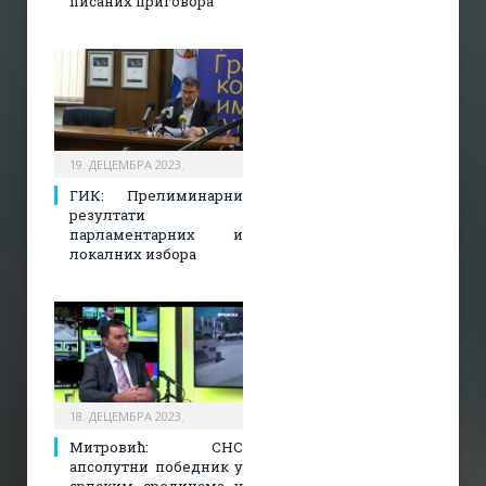
писаних приговора
19. ДЕЦЕМБРА 2023.
ГИК: Прелиминарни
резултати
парламентарних и
локалних избора
18. ДЕЦЕМБРА 2023.
Митровић: СНС
апсолутни победник у