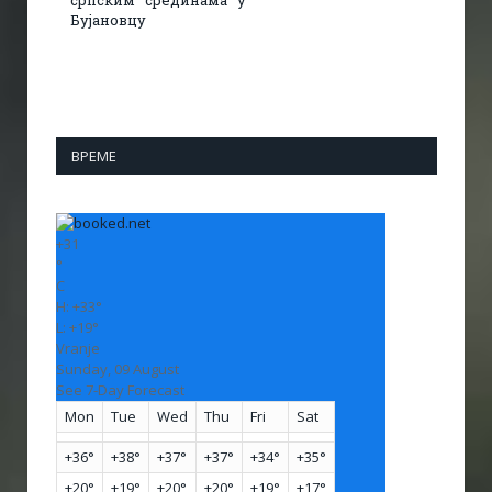
српским срединама у
Бујановцу
ВРЕМЕ
+
31
°
C
H:
+
33°
L:
+
19°
Vranje
Sunday, 09 August
See 7-Day Forecast
Mon
Tue
Wed
Thu
Fri
Sat
+
36°
+
38°
+
37°
+
37°
+
34°
+
35°
+
20°
+
19°
+
20°
+
20°
+
19°
+
17°