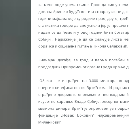
за мене овде упечатљиве. Прво да смо успели
држава брине о будућности и ствара услове да п
години мајкама које су родиле прво, друго, тре
статистика говори да смо успели јер је прошле
надам се да ћемо и у овој години бити богати
Србији . Најважније је да се смањује листа 
борачка и социјална питања Никола Селаковић.
Значајан догађај за град и веома посебан 
председник Привременог органа Града Врања д
-Објекат је изграђен на 3.000 меатара кв
енергетске ефикасности. Вртић има 14 радних п
ограђено двориште опремљено неопходним без
изузетне сарадње Владе Србије, ресорног мини
милиона динара. Вртић је опремљен уз подршк
фондације „Новак Ђоковић“ најсавремениј
Миленковић.