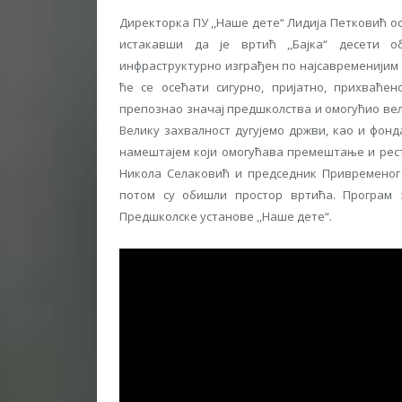
Директорка ПУ ,,Наше дете“ Лидија Петковић о
истакавши да је вртић ,,Бајка“ десети об
инфраструктурно изграђен по најсавременијим 
ће се осећати сигурно, пријатно, прихваћен
препознао значај предшколства и омогућио вел
Велику захвалност дугујемо држви, као и фонд
намештајем који омогућава премештање и рест
Никола Селаковић и председник Привременог
потом су обишли простор вртића. Програм
Предшколске установе ,,Наше дете“.