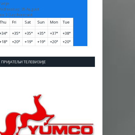
ranje
ednesday, 05 August
ee 7-Day Forecast
Thu
Fri
Sat
Sun
Mon
Tue
+
34°
+
35°
+
35°
+
35°
+
37°
+
38°
+
18°
+
20°
+
19°
+
19°
+
20°
+
20°
ПРИЈАТЕЉИ ТЕЛЕВИЗИЈЕ