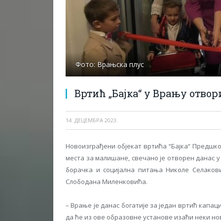
Фото: Врањска плус
Вртић „Бајка“ у Врању отво
14. ДЕЦЕМБРА 2023.
Новоизграђени објекат вртића “Бајка“ Предшко
места за малишане, свечано је отворен данас 
борачка и социјална питања Николе Селаков
Слободана Миленковића.
– Врање је данас богатије за један вртић капа
да ће из ове образовне установе изаћи неки но