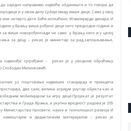
 да заједно направимо највеће обданиште и то говори да
ородице и у овом делу Србије имају више деце. Само у овој
ће или четврто дете биће исплаћено 90 милијарди динара. И
 године у Врању више рођено деце него предходне године и
ји за више новорођенчади не само у Врању него и у целој
чекања за децу – рекао је министар за рад,запошљавање,
за најмлађе суграђане – рекао је у уводном обраћању
р Слободан Миленковић.
адратних уз поштовање највиших стандарда и принципа
росторија, две сале, велики атријум унутар објекта као и
бедним мобилијаром за игру деце.Пројекат је резултат
старства и Града Врања, а укупна вредност радова је 205
у Министарства просвете, науке и технолошког развоја И
им намештајем и дидактичким материјалом – рекао је
А