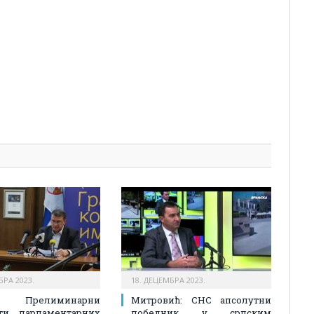
pp
l
are
БРА 2023.
18. ДЕЦЕМБРА 2023.
 Прелиминарни
Митровић: СНС апсолутни
ати парламентарних
победник у српским