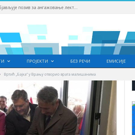
Факултет српских студија објављује позив за ангажовање лектора српског језика на Универзитету ,,HISU“ у Кини
ТИ
ПРОЈЕКТИ
БЕЗ РЕЧИ
ЕМИСИЈЕ
»
Вртић „Бајка“ у Врању отворио врата малишанима
+
°
C
H
L