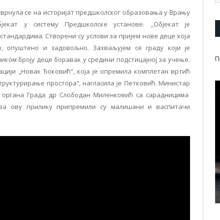
сврнула се на историјат предшколског образовања у Врању
јекат у систему Предшколске установе. ,,Објекат је
стандардима. Створени су услови за пријем нове деце која
о, опуштено и задовољно. Захваљујем се граду који је
П
иком броју деце боравак у средини подстицајној за учење.
ацији „Новак Ђоковић“, која је опремила комплетан вртић
руктурирање простора“, нагласила је Петковић. Министар
 органа Града др Слободан Миленковић са сарадницима
 за ову прилику припремили су малишани и васпитачи