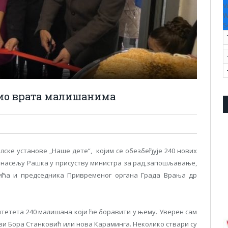
V
W
S
рио врата малишанима
лске установе „Наше дете“, којим се обезбеђује 240 нових
у насељу Рашка у присуству министра за рад,запошљавање,
ића и председника Привременог органа Града Врања др
цитетета 240 малишана који ће боравити у њему. Уверен сам
ви Бора Станковић или нова Караминга. Неколико ствари су