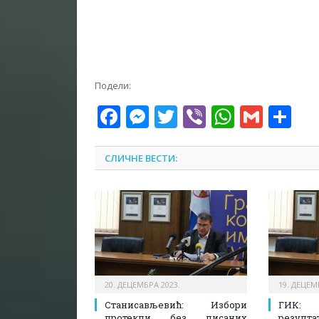
Подели:
Facebook
Messenger
Twitter
Viber
WhatsA
Gmai
Sh
СЛИЧНЕ ВЕСТИ:
20. ДЕЦЕМБРА 2023.
19. ДЕЦЕМ
Станисављевић: Избори
ГИК:
протекли без писаних
резулт