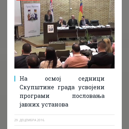
На осмој седници
Скупштине града усвојени
програми пословања
јавних установа
29. ДЕЦЕМБРА 2016.