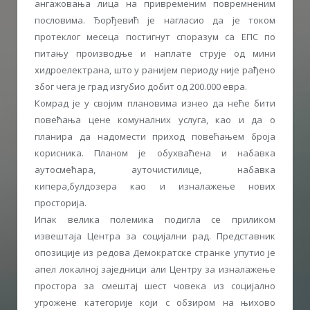
ангажовања лица на привременим повремненим
пословима. Ђорђевић је нагласио да је током
протеклог месеца постигнут споразум са ЕПС по
питању производње и наплате струје од мини
хидроелектрана, што у ранијем периоду није рађено
због чега је град изгубио добит од 200.000 евра.
Комрад је у својим плановима изнео да неће бити
повећања цене комуналних услуга, као и да о
планира да надомести приход повећањем броја
корисника. Планом је обухваћена и набавка
аутосмећара, ауточистилице, набавка
кипера,булдозера као и изналажење нових
просторија.
Ипак велика полемика подигла се приликом
извештаја Центра за социјални рад. Представник
опозиције из редова Демократске странке упутио је
апел локалној заједници али Центру за изналажење
простора за смештај шест човека из социјално
угрожене категорије који с обзиром на њихово