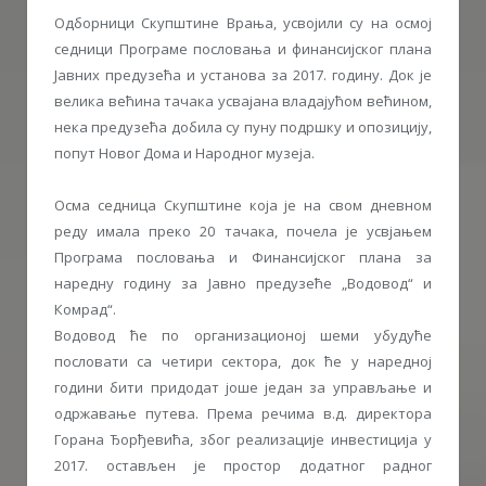
Одборници Скупштине Врања, усвојили су на осмој
седници Програме пословања и финансијског плана
Јавних предузећа и установа за 2017. годину. Док је
велика већина тачака усвајана владајућом већином,
нека предузећа добила су пуну подршку и опозицију,
попут Новог Дома и Народног музеја.
Осма седница Скупштине која је на свом дневном
реду имала преко 20 тачака, почела је усвјањем
Програма пословања и Финансијског плана за
наредну годину за Јавно предузеће „Водовод“ и
Комрад“.
Водовод ће по организационој шеми убудуће
пословати са четири сектора, док ће у наредној
години бити придодат јоше један за управљање и
одржавање путева. Према речима в.д. директора
Горана Ђорђевића, због реализације инвестиција у
2017. остављен је простор додатног радног