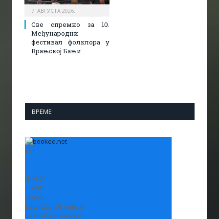
7. АВГУСТА 2026.
Све спремно за 10.
Међународни
фестивал фолклора у
Врањској Бањи
ВРЕМЕ
+
31
°
C
H:
+
32°
L:
+
20°
Vranje
Saturday, 08 August
See 7-Day Forecast