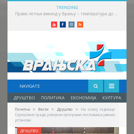
TRENDING
Почео семинар за судије и делегате Српске лиге „Исток“ у Крушевцу
Youtube
Facebook
Instagram
RSS
NAVIGATE
ДРУШТВО
ПОЛИТИКА
ЕКОНОМИЈА
КУЛТУРА
ОБ
»
»
»
Почетна
Вести
Друштво
На осмој седници
Скупштине града усвојени програми пословања јавних
установа
ДРУШТВО