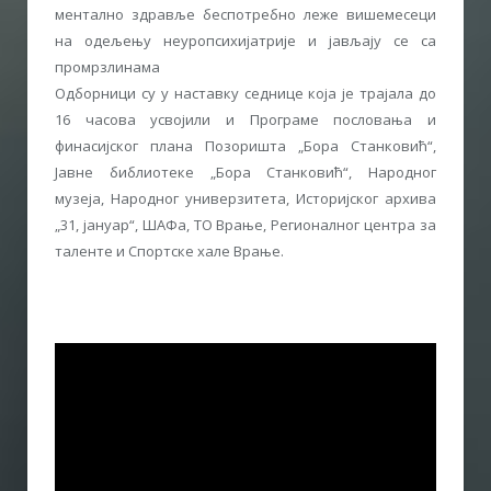
ментално здравље беспотребно леже вишемесеци
на одељењу неуропсихијатрије и јављају се са
промрзлинама
Одборници су у наставку седнице која је трајала до
16 часова усвојили и Програме пословања и
финасијског плана Позоришта „Бора Станковић“,
Јавне библиотеке „Бора Станковић“, Народног
музеја, Народног универзитета, Историјског архива
„31, јануар“, ШАФа, ТО Врање, Регионалног центра за
таленте и Спортске хале Врање.