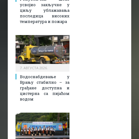
усвојио закључке у
циљу ублажавања
последица високих
температура и пожара​
7. АВГУСТА 2026.
Водоснабдевање у
Врању стабилно – за
грађане доступна и
цистерна са пијаћом
водом