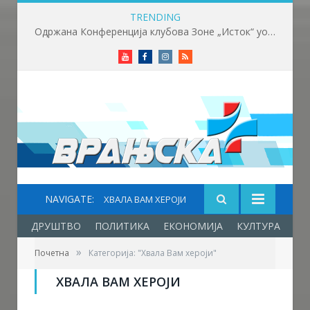
TRENDING
Вучић: Расписивање избора за који дан или недељу
Youtube
Facebook
Instagram
RSS
NAVIGATE:
ХВАЛА ВАМ ХЕРОЈИ
ДРУШТВО
ПОЛИТИКА
ЕКОНОМИЈА
КУЛТУРА
ОБ
»
Почетна
Категорија: "Хвала Вам хероји"
ХВАЛА ВАМ ХЕРОЈИ