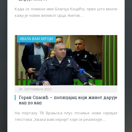
Када се помене име Благоја Коцића, прво што многи
кажу је човек великог срца. Његов…
ХВАЛА ВАМ ХЕРОЈИ
29. СЕПТЕМБРА 2025.
Горан Спасић – полицајац који живот дарује
кап по кап
На порталу ТВ Врањска плус почиње нови серијал
текстова „Хвала вам хероји“ који се реализује…