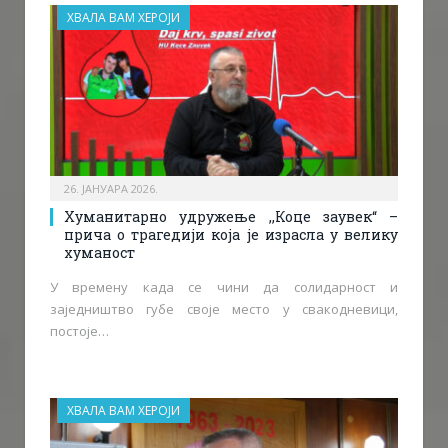
ХВАЛА ВАМ ХЕРОЈИ
26. ЈАНУАРА 2026.
Хуманитарно удружење ,,Коце заувек“ –
прича о трагедији која је израсла у велику
хуманост
У времену када се чини да солидарност и
заједништво губе своје место у свакодневици,
постоје…
ХВАЛА ВАМ ХЕРОЈИ