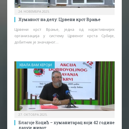
24. НОВЕМБРА 2025.
Хуманост на делу: Црвени крст Врање
Црвени крст Врање, једна од најактивнијих
организација у систему Црвеног крста Србије,
добитник је значајног…
ХВАЛА ВАМ ХЕРОЈИ
27. ОКТОБРА 2025.
Благоје Коцић – хуманитарац који 42 године
дарује живот