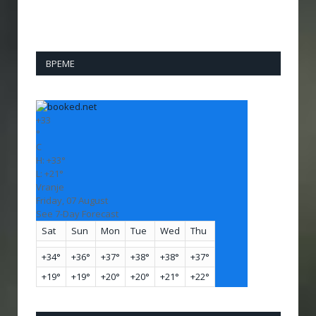
ВРЕМЕ
+
33
°
C
H:
+
33°
L:
+
21°
Vranje
Friday, 07 August
See 7-Day Forecast
Sat
Sun
Mon
Tue
Wed
Thu
+
34°
+
36°
+
37°
+
38°
+
38°
+
37°
+
19°
+
19°
+
20°
+
20°
+
21°
+
22°