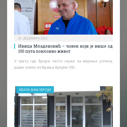
29. ДЕЦЕМБРА 2025.
Ивица Младеновић – човек који је више од
100 пута поклонио живот
У свету где бројке често служе за мерење успеха,
један човек из Врања бројем 100…
ХВАЛА ВАМ ХЕРОЈИ