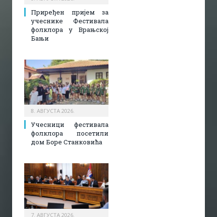
Приређен пријем за
учеснике Фестивала
фолклора у Врањској
Бањи
8. АВГУСТА 2026.
Учесници фестивала
фолклора посетили
дом Боре Станковића
7. АВГУСТА 2026.