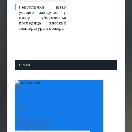
Републички штаб
усвојио закључке у
циљу ублажавања
последица високих
температура и пожара​
ВРЕМЕ
+
32
°
C
H:
+
33°
L:
+
20°
Vranje
Saturday, 08 August
See 7-Day Forecast