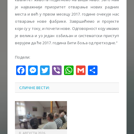
је најважнији приоритет отварање нових радних
места и већ у првом месецу 2017. године очекује нас
отварање нове фабрике. Завршићемо и пројекте
који су у току, и почети нове. Одговорност коју имамо
је велика и уз један озбиљан и систематски приступ
верујем да ће 2017. година бити боља од претходне.“
Подели:
Facebook
Messenger
Twitter
Viber
WhatsApp
Gmail
Share
СЛИЧНЕ ВЕСТИ:
8. АВГУСТА 2026.