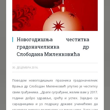
Новогодишња честитка
градоначелника др
Слободана Миленковића
30. ДЕЦЕМБРА 2016.
Поводом новогодишњих празника градоначелник
Врања др Слободан Миленковић упутио је честитку
свим грађанима. ,,Драги суграђани, желим вам у 2017.
години добро здравље, срећу и успех. Заједно са
сарадницима и уз подршку државе учинићемо да
квалитет живота подигнемо на виши ниво. Зато нам