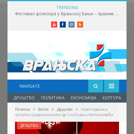
TRENDING
Фестивал фолклора у Врањској Бањи – празник младости, културе, традиције и пријатељства
Youtube
Facebook
Instagram
RSS
NAVIGATE
ДРУШТВО
ПОЛИТИКА
ЕКОНОМИЈА
КУЛТУРА
ОБ
»
»
»
Почетна
Вести
Друштво
Новогодишња
честитка градоначелника др Слободана Миленковића
ДРУШТВО