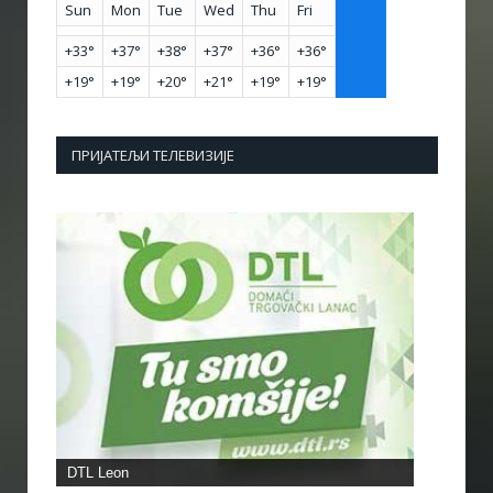
Sun
Mon
Tue
Wed
Thu
Fri
+
33°
+
37°
+
38°
+
37°
+
36°
+
36°
+
19°
+
19°
+
20°
+
21°
+
19°
+
19°
ПРИЈАТЕЉИ ТЕЛЕВИЗИЈЕ
DTL Leon