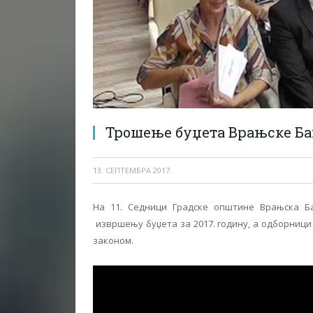
Трошење буџета Врањске Ба
13. СЕПТЕМБРА 2017.
На 11. Седници Градске општине Врањска Б
извршењу буџета за 2017. годину, а одборници
законом.