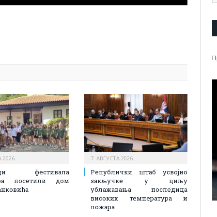
pp
l
are
П
 2026.
7. АВГУСТА 2026.
ици фестивала
Републички штаб усвојио
ора посетили дом
закључке у циљу
анковића
ублажавања последица
високих температура и
пожара​