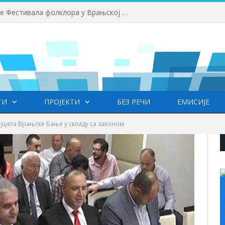
Приређен пријем за учеснике Фестивала фолклора у Врањској Бањи
ТИ
ПРОЈЕКТИ
БЕЗ РЕЧИ
ЕМИСИЈЕ
џета Врањске Бање у складу са законом
+
°
C
H
L