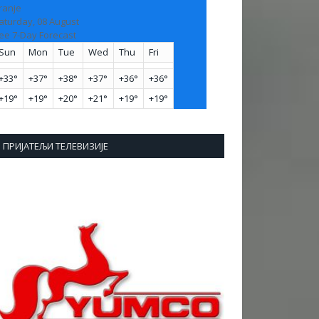
ranje
aturday, 08 August
ee 7-Day Forecast
Sun
Mon
Tue
Wed
Thu
Fri
+
33°
+
37°
+
38°
+
37°
+
36°
+
36°
+
19°
+
19°
+
20°
+
21°
+
19°
+
19°
ПРИЈАТЕЉИ ТЕЛЕВИЗИЈЕ