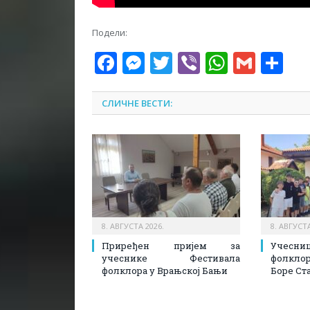
Подели:
Facebook
Messenger
Twitter
Viber
WhatsA
Gmai
Sh
СЛИЧНЕ ВЕСТИ:
8. АВГУСТА 2026.
8. АВГУСТА
Приређен пријем за
Учесн
учеснике Фестивала
фолкл
фолклора у Врањској Бањи
Боре Ст