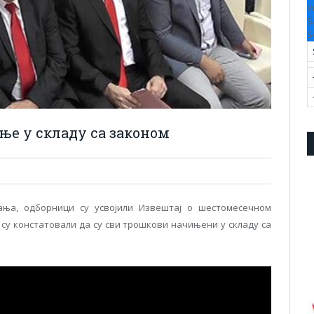
V
S
S
ње у складу са законом
ања, одборници су усвојили Извештај о шестомесечном
 су констатовали да су сви трошкови начињени у складу са