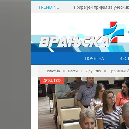
TRENDING
ПОЧЕТНА
ВЕС
»
»
»
-
Почетна
Вести
Друштво
Трошење бу
ДРУШТВО