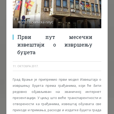
Фото: Врањска плус
Први пут месечни
извештаји о извршењу
буџета
11. ОКТОБРА 2017.
Град Врање је припремио први модел Извештаја о
извршењу буџета према грађанима, који ће бити
редовно објављиван на званичној интернет
презентацији. У циљу што веће транспарентности и
отворености ка грађанима, извештај обухвата све
приходе и примања, расходе и издатке буџета града