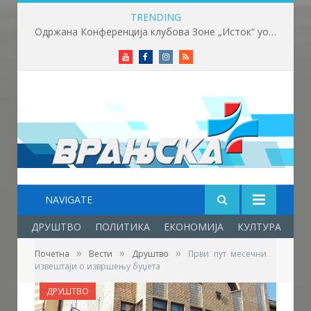
TRENDING
Одржана Конференција клубова Зоне „Исток“ уочи почетка нове сезоне
Youtube
Facebook
Instagram
RSS
NAVIGATE
ДРУШТВО
ПОЛИТИКА
ЕКОНОМИЈА
КУЛТУРА
ОБ
»
»
»
Почетна
Вести
Друштво
Први пут месечни
извештаји о извршењу буџета
ДРУШТВО