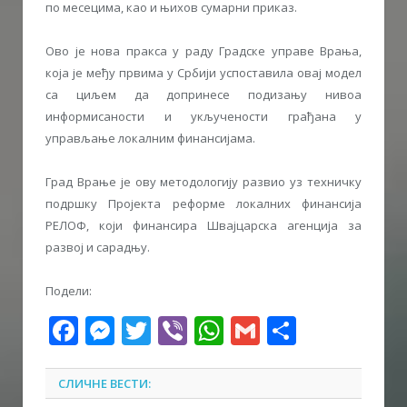
по месецима, као и њихов сумарни приказ.
Ово је нова пракса у раду Градске управе Врања,
која је међу првима у Србији успоставила овај модел
са циљем да допринесе подизању нивоа
информисаности и укључености грађана у
управљање локалним финансијама.
Град Врање је ову методологију развио уз техничку
подршку Пројекта реформе локалних финансија
РЕЛОФ, који финансира Швајцарска агенција за
развој и сарадњу.
Подели:
Facebook
Messenger
Twitter
Viber
WhatsApp
Gmail
Share
СЛИЧНЕ ВЕСТИ: