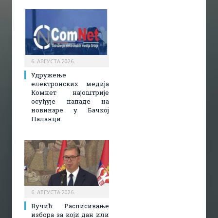
6. АВГУСТА 2026.
Удружење
електронских медија
Комнет најоштрије
осуђује нападе на
новинаре у Бачкој
Паланци
6. АВГУСТА 2026.
Вучић: Расписивање
избора за који дан или