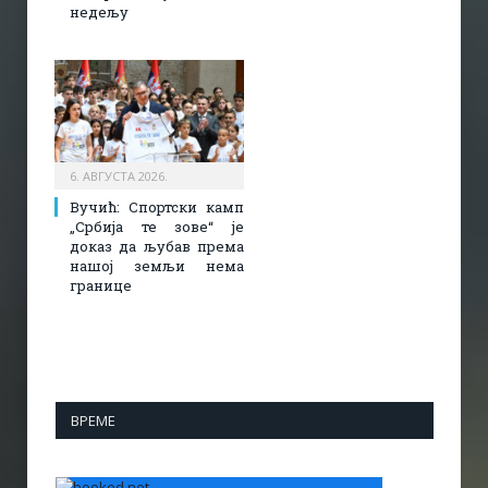
недељу
6. АВГУСТА 2026.
Вучић: Спортски камп
„Србија те зове“ је
доказ да љубав према
нашој земљи нема
границе
ВРЕМЕ