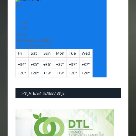
+
33
°
C
H:
+
34°
L:
+
19°
Vranje
Thursday, 06 August
See 7-Day Forecast
Fri
Sat
Sun
Mon
Tue
Wed
+
34°
+
35°
+
36°
+
37°
+
37°
+
37°
+
20°
+
20°
+
19°
+
19°
+
20°
+
20°
ПРИЈАТЕЉИ ТЕЛЕВИЗИЈЕ