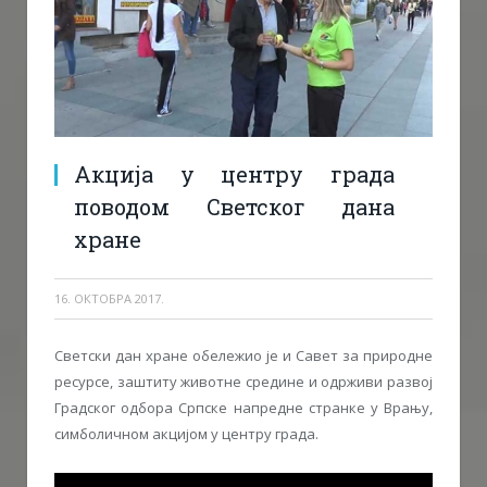
Акција у центру града
поводом Светског дана
хране
16. ОКТОБРА 2017.
Светски дан хране обележио је и Савет за природне
ресурсе, заштиту животне средине и одрживи развој
Градског одбора Српске напредне странке у Врању,
симболичном акцијом у центру града.