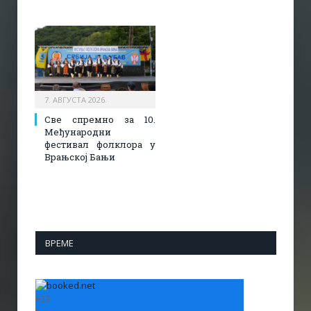
7. АВГУСТА 2026.
Све спремно за 10.
Међународни
фестивал фолклора у
Врањској Бањи
ВРЕМЕ
+
33