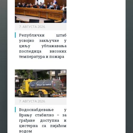
7. АВГУСТА 2026.
Републички штаб
усвојио закључке у
циљу ублажавања
последица високих
температура и пожара​
7. АВГУСТА 2026.
Водоснабдевање у
Врању стабилно – за
грађане доступна и
цистерна са пијаћом
водом