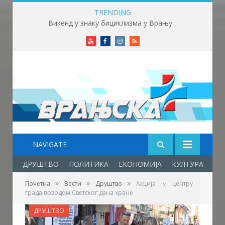
TRENDING
Викенд у знаку бициклизма у Врању
Youtube
Facebook
Instagram
RSS
NAVIGATE
ДРУШТВО
ПОЛИТИКА
ЕКОНОМИЈА
КУЛТУРА
ОБ
»
»
»
Почетна
Вести
Друштво
Акција у центру
града поводом Светског дана хране
ДРУШТВО