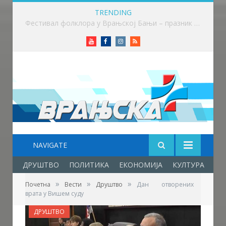
TRENDING
Приређен пријем за учеснике Фестивала фолклора у Врањској Бањи
Youtube
Facebook
Instagram
RSS
NAVIGATE
ДРУШТВО
ПОЛИТИКА
ЕКОНОМИЈА
КУЛТУРА
ОБ
»
»
»
Почетна
Вести
Друштво
Дан отворених
врата у Вишем суду
ДРУШТВО