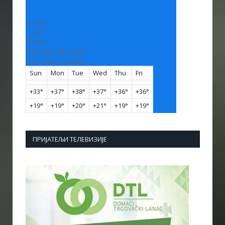
°
C
H:
+
33°
L:
+
20°
Vranje
Saturday, 08 August
See 7-Day Forecast
Sun
Mon
Tue
Wed
Thu
Fri
+
33°
+
37°
+
38°
+
37°
+
36°
+
36°
+
19°
+
19°
+
20°
+
21°
+
19°
+
19°
ПРИЈАТЕЉИ ТЕЛЕВИЗИЈЕ