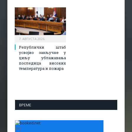
7. АВГУСТА 2026.
Републички штаб
усвојио закључке у
циљу ублажавања
последица високих
температура и пожара​
ВРЕМЕ
+
32