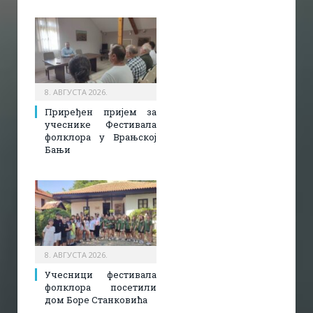
8. АВГУСТА 2026.
Приређен пријем за
учеснике Фестивала
фолклора у Врањској
Бањи
8. АВГУСТА 2026.
Учесници фестивала
фолклора посетили
дом Боре Станковића