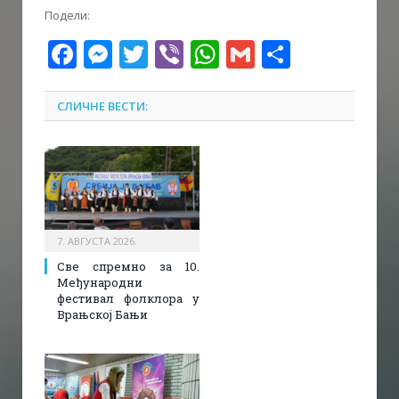
Подели:
Facebook
Messenger
Twitter
Viber
WhatsApp
Gmail
Share
СЛИЧНЕ ВЕСТИ:
7. АВГУСТА 2026.
Све спремно за 10.
Међународни
фестивал фолклора у
Врањској Бањи