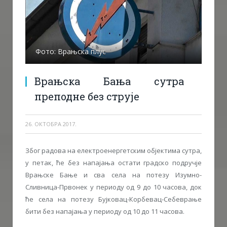
Фото: Врањска плус
Врањска Бања сутра
преподне без струје
26. ОКТОБРА 2017.
Због радова на електроенергетским објектима сутра,
у петак, ће без напајања остати градско подручје
Врањске Бање и сва села на потезу Изумно-
Сливница-Првонек у периоду од 9 до 10 часова, док
ће села на потезу Бујковац-Корбевац-Себеврање
бити без напајања у периоду од 10 до 11 часова.