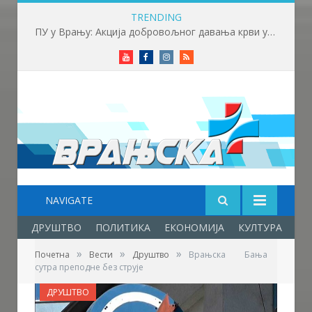
TRENDING
ПУ у Врању: Акција добровољног давања крви у суботу, 8. августа на Бесној кобили
Youtube
Facebook
Instagram
RSS
NAVIGATE
ДРУШТВО
ПОЛИТИКА
ЕКОНОМИЈА
КУЛТУРА
ОБ
»
»
»
Почетна
Вести
Друштво
Врањска Бања
сутра преподне без струје
ДРУШТВО