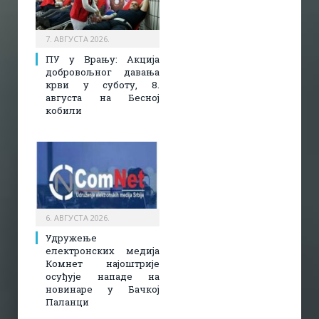
7. АВГУСТА 2026.
ПУ у Врању: Акција
добровољног давања
крви у суботу, 8.
августа на Бесној
кобили
6. АВГУСТА 2026.
Удружење
електронских медија
Комнет најоштрије
осуђује нападе на
новинаре у Бачкој
Паланци