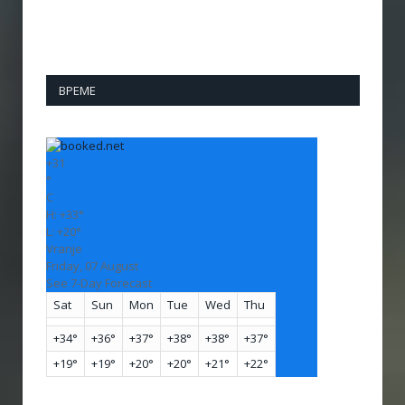
ВРЕМЕ
+
31
°
C
H:
+
33°
L:
+
20°
Vranje
Friday, 07 August
See 7-Day Forecast
Sat
Sun
Mon
Tue
Wed
Thu
+
34°
+
36°
+
37°
+
38°
+
38°
+
37°
+
19°
+
19°
+
20°
+
20°
+
21°
+
22°