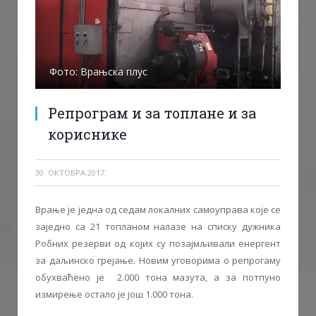
Фото: Врањска плус
Репрограм и за топлане и за
кориснике
30. ОКТОБРА 2017.
Врање је једна од седам локалних самоуправа које се
заједно са 21 топланом налазе на списку дужника
Робних резерви од којих су позајмљивали енергент
за даљинско грејање. Новим уговорима о репрогаму
обухваћено је 2.000 тона мазута, а за потпуно
измирење остало је још 1.000 тона.