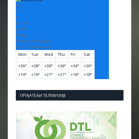
+
32
°
C
H:
+
33°
L:
+
19°
Vranje
Sunday, 09 August
See 7-Day Forecast
Mon
Tue
Wed
Thu
Fri
Sat
+
36°
+
38°
+
38°
+
36°
+
34°
+
36°
+
19°
+
19°
+
21°
+
21°
+
18°
+
18°
ПРИЈАТЕЉИ ТЕЛЕВИЗИЈЕ