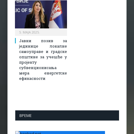
5. МАЈА 2025.
Јавни позив за
јединице локалне
самоуправе и градске
општине за учешће у
пројекту
субвенционисања
мера енергетске
ефикасности
ВРЕМЕ