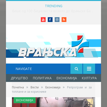
TRENDING
Више од 100 бициклиста возило до Врањске Бање
Youtube
Facebook
Instagram
RSS
NAVIGATE
ДРУШТВО
ПОЛИТИКА
ЕКОНОМИЈА
КУЛТУРА
ОБ
»
»
»
Почетна
Вести
Економија
Репрограм и за
топлане и за кориснике
ЕКОНОМИЈА