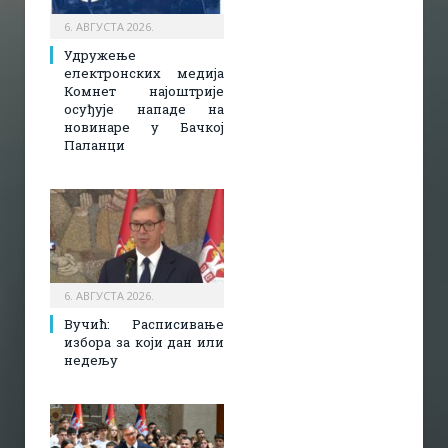
6. АВГУСТА 2026.
Удружење
електронских медија
Комнет најоштрије
осуђује нападе на
новинаре у Бачкој
Паланци
6. АВГУСТА 2026.
Вучић: Расписивање
избора за који дан или
недељу