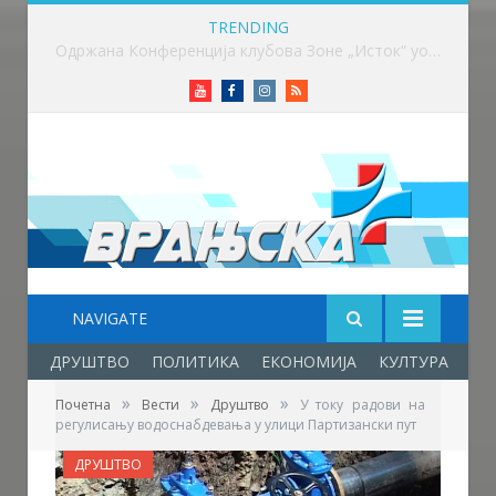
TRENDING
Вучић: Расписивање избора за који дан или недељу
Youtube
Facebook
Instagram
RSS
NAVIGATE
ДРУШТВО
ПОЛИТИКА
ЕКОНОМИЈА
КУЛТУРА
ОБ
»
»
»
Почетна
Вести
Друштво
У току радови на
регулисању водоснабдевања у улици Партизански пут
ДРУШТВО