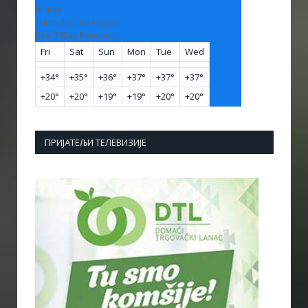
Vranje
Thursday, 06 August
See 7-Day Forecast
Fri
Sat
Sun
Mon
Tue
Wed
+
34°
+
35°
+
36°
+
37°
+
37°
+
37°
+
20°
+
20°
+
19°
+
19°
+
20°
+
20°
ПРИЈАТЕЉИ ТЕЛЕВИЗИЈЕ