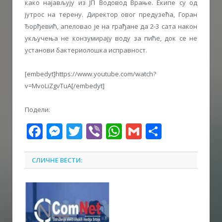
како најављују из ЈП Водовод Врање. Екипе су од
јутрос на терену. Директор овог предузећа, Горан
Ђорђевић, апеловао је на грађане да 2-3 сата након
укључења не конзумирају воду за пиће, док се не
установи бактериолошка исправност.
[embedyt]https://www.youtube.com/watch?
v=MvoLiZgvTuA[/embedyt]
Подели:
Facebook
Messenger
Twitter
Viber
WhatsApp
Gmail
Share
СЛИЧНЕ ВЕСТИ: