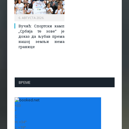
6. АВГУСТА 2026.
Вучић: Спортски камп
„Србија те зове“ је
доказ да љубав према
нашој земљи нема
границе
ВРЕМЕ
+
33
°
C
H:
+
34°
L:
+
19°