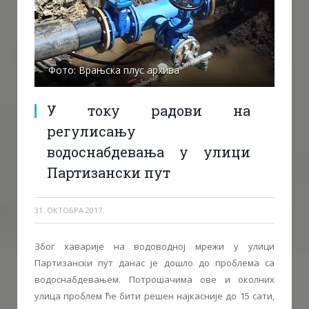
Фото: Врањска плус архива
У току радови на
регулисању
водоснабдевања у улици
Партизански пут
31. ОКТОБРА 2017.
Због хаварије на водоводној мрежи у улици
Партизански пут данас је дошло до проблема са
водоснабдевањем. Потрошачима ове и околних
улица проблем ће бити решен најкасније до 15 сати,