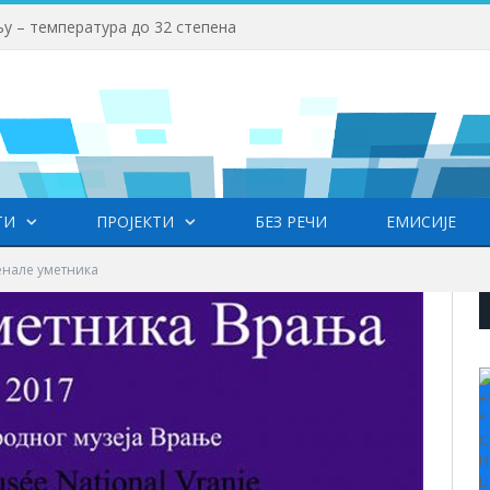
у – температура до 32 степена
ТИ
ПРОЈЕКТИ
БЕЗ РЕЧИ
ЕМИСИЈЕ
енале уметника
+
°
C
H
L