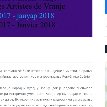
V
S
S
ра, свечано ће бити отворено 6. Бијенале уметника Врања.
и Министарство културе и информисања Републике Србије.
исао је Народни музеј у Врању, док је радове оцењивао
негри историчар уметности, Ђорђе Арнаут вајар и Ирина
так да од 89 ликовних уметничких радова у чијем стварању
оји ће бити уврштени у овогодишње Бијенале и најбољи рад