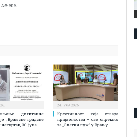
0 динара.
pp
l
are
026.
24. ЈУЛА 2026.
ављање дигиталне
Креативност која ствара
је ,,Врањске градске
пријатељства – све спремно
 четвртак, 30. јула
за ,,Златни пуж“ у Врању
А