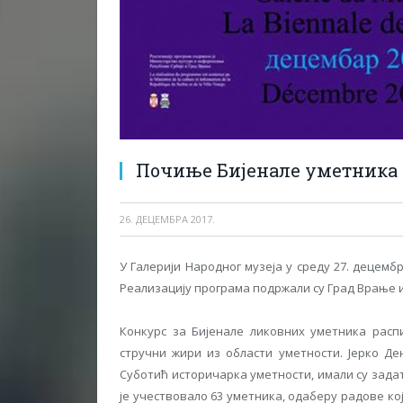
Почиње Бијенале уметника
26. ДЕЦЕМБРА 2017.
У Галерији Народног музеја у среду 27. децемб
Реализацију програма подржали су Град Врање 
Конкурс за Бијенале ликовних уметника расп
стручни жири из области уметности. Јерко Де
Суботић историчарка уметности, имали су зада
је учествовало 63 уметника, одаберу радове к