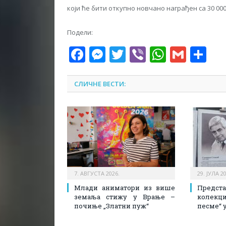
који ће бити откупно новчано награђен са 30 00
Подели:
Facebook
Messenger
Twitter
Viber
WhatsA
Gmai
Sh
СЛИЧНЕ ВЕСТИ:
7. АВГУСТА 2026.
29. ЈУЛА 2
Млади аниматори из више
Предст
земаља стижу у Врање –
колекци
почиње „Златни пуж“
песме“ у