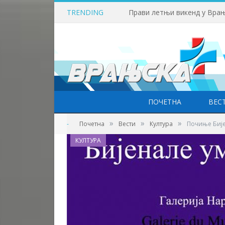
TRENDING
Прави летњи викенд у Врањ
ПОЧЕТНА
ВЕС
»
»
»
-
Почетна
Вести
Култура
Почиње Биј
КУЛТУРА