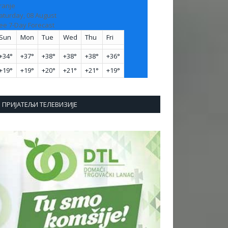
ranje
aturday, 08 August
ee 7-Day Forecast
Sun
Mon
Tue
Wed
Thu
Fri
+
34°
+
37°
+
38°
+
38°
+
38°
+
36°
+
19°
+
19°
+
20°
+
21°
+
21°
+
19°
ПРИЈАТЕЉИ ТЕЛЕВИЗИЈЕ