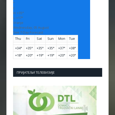
°
C
H:
+
35°
L:
+
17°
Vranje
Wednesday, 05 August
See 7-Day Forecast
Thu
Fri
Sat
Sun
Mon
Tue
+
34°
+
35°
+
35°
+
35°
+
37°
+
38°
+
18°
+
20°
+
19°
+
19°
+
20°
+
20°
ПРИЈАТЕЉИ ТЕЛЕВИЗИЈЕ