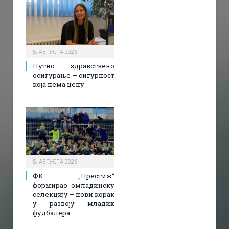
5. АВГУСТА 2026.
Путно здравствено
осигурање – сигурност
која нема цену
5. АВГУСТА 2026.
ФК „Престиж“
формирао омладинску
селекцију – нови корак
у развоју младих
фудбалера