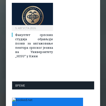
5. АВГУСТА 2026.
Факултет српских
студија објављује
позив за ангажовање
лектора српског језика
на Универзитету
,,HISU“ у Кини
ВРЕМЕ
+
33