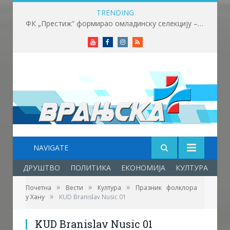
TRENDING
ФК „Престиж“ формирао омладинску селекцију – нови корак у развоју младих фудбалера
Youtube
Facebook
Instagram
RSS
NAVIGATE
ДРУШТВО
ПОЛИТИКА
ЕКОНОМИЈА
КУЛТУРА
ОБ
»
»
»
Почетна
Вести
Култура
Празник фолклора
»
у Хану
KUD Branislav Nusic 01
KUD Branislav Nusic 01