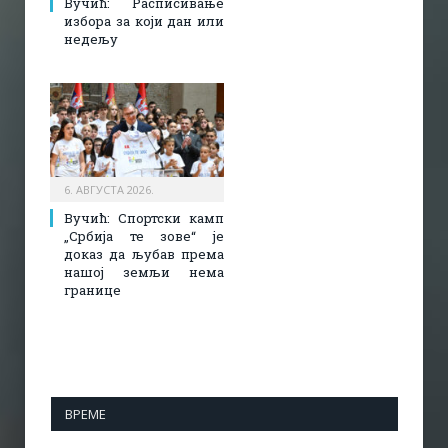
Вучић: Расписивање
избора за који дан или
недељу
6. АВГУСТА 2026.
Вучић: Спортски камп
„Србија те зове“ је
доказ да љубав према
нашој земљи нема
границе
ВРЕМЕ