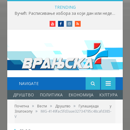
TRENDING
Вучић: Расписивање избора за који дан или недељу
Youtube
Facebook
Instagram
RSS
NAVIGATE
ДРУШТВО
ПОЛИТИКА
ЕКОНОМИЈА
КУЛТУРА
ОБ
»
»
»
Почетна
Вести
Друштво
Гулашијада у
»
Златокопу
IMG-4149fac5fd3aae32734795c48cafd385-
V