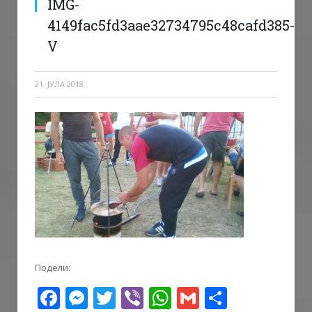
IMG-
4149fac5fd3aae32734795c48cafd385-
V
21. ЈУЛА 2018.
Подели:
Facebook
Messenger
Twitter
Viber
WhatsApp
Gmail
Share