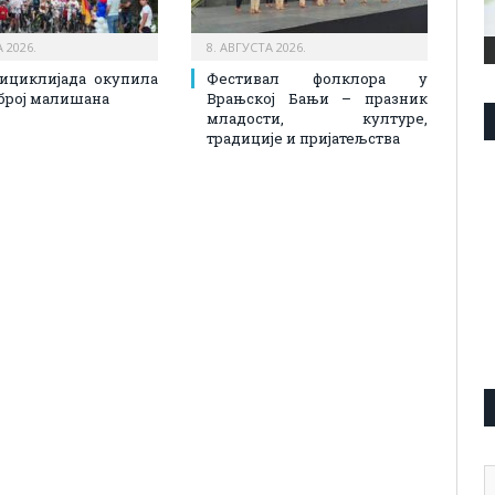
 2026.
8. АВГУСТА 2026.
ициклијада окупила
Фестивал фолклора у
број малишана
Врањској Бањи – празник
младости, културе,
традиције и пријатељства
А