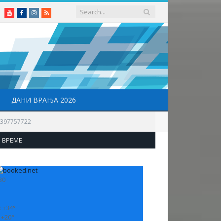
Youtube
Facebook
Instagram
RSS
ДАНИ ВРАЊА 2026
1397757722
ВРЕМЕ
30
:
+
34°
:
+
20°