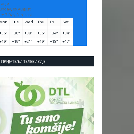
ranje
unday, 09 August
ee 7-Day Forecast
Mon
Tue
Wed
Thu
Fri
Sat
+
36°
+
38°
+
38°
+
36°
+
34°
+
34°
+
19°
+
19°
+
21°
+
19°
+
18°
+
17°
ПРИЈАТЕЉИ ТЕЛЕВИЗИЈЕ