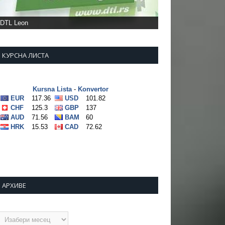
DTL Leon
КУРСНА ЛИСТА
АРХИВЕ
рхиве