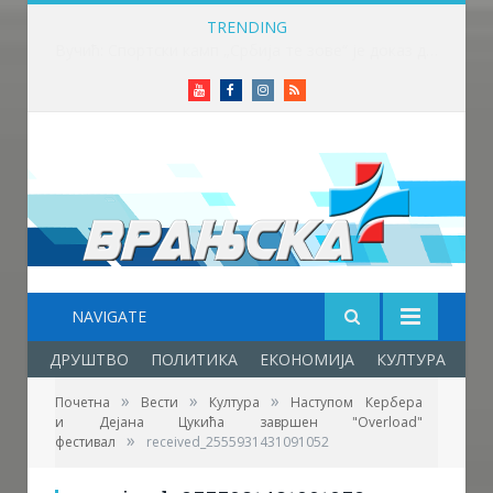
TRENDING
Редовне акције добровољног давања крви обезбеђују стабилне залихе крви
Youtube
Facebook
Instagram
RSS
NAVIGATE
ДРУШТВО
ПОЛИТИКА
ЕКОНОМИЈА
КУЛТУРА
ОБ
»
»
»
Почетна
Вести
Култура
Наступом Кербера
и Дејана Цукића завршен "Overload"
»
фестивал
received_2555931431091052