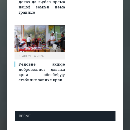
доказ да љубав према
нашој земљи нема
границе
6. АВГУСТА 2026.
Редовне акције
добровољног давања
крви обезбеђују
стабилне залихе крви
ВРЕМЕ