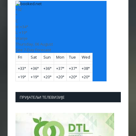
+
32
°
C
H:
+
34°
L:
+
19°
Vranje
Thursday, 06 August
See 7-Day Forecast
Fri
Sat
Sun
Mon
Tue
Wed
+
33°
+
36°
+
36°
+
37°
+
37°
+
38°
+
19°
+
19°
+
20°
+
20°
+
20°
+
20°
ПРИЈАТЕЉИ ТЕЛЕВИЗИЈЕ