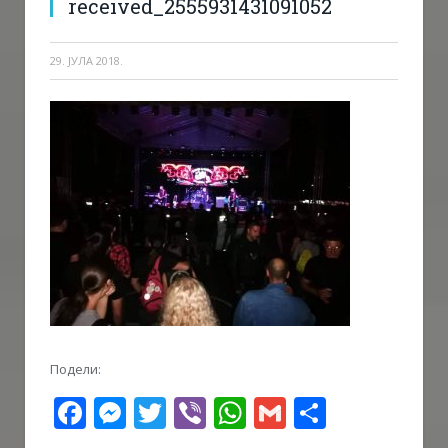
received_2555931431091052
29. ЈУЛА 2018.
Подели:
Facebook
Messenger
Twitter
Viber
WhatsApp
Gmail
Share