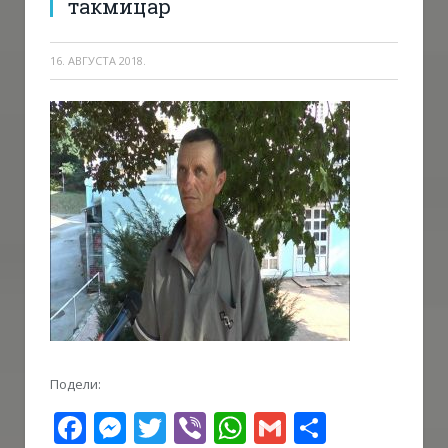
такмицар
16. АВГУСТА 2018.
Подели:
Facebook
Messenger
Twitter
Viber
WhatsApp
Gmail
Share