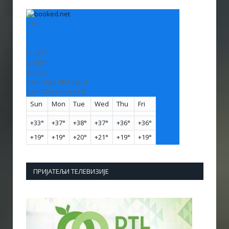
+
32
°
C
H:
+
33°
L:
+
20°
Vranje
Saturday, 08 August
See 7-Day Forecast
Sun
Mon
Tue
Wed
Thu
Fri
+
33°
+
37°
+
38°
+
37°
+
36°
+
36°
+
19°
+
19°
+
20°
+
21°
+
19°
+
19°
ПРИЈАТЕЉИ ТЕЛЕВИЗИЈЕ