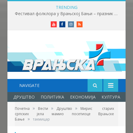
TRENDING
Приређен пријем за учеснике Фестивала фолклора у Врањској Бањи
Youtube
Facebook
Instagram
RSS
NAVIGATE
ДРУШТВО
ПОЛИТИКА
ЕКОНОМИЈА
КУЛТУРА
ОБ
»
»
»
Почетна
Вести
Друштво
Мирис старих
српских јела мамио посетиоце Врањске
»
Бање
такмицар