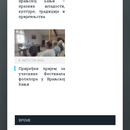
Врањској Бањи –
празник младости,
културе, традиције и
пријатељства
8. АВГУСТА 2026.
Приређен пријем за
учеснике Фестивала
фолклора у Врањској
Бањи
ВРЕМЕ