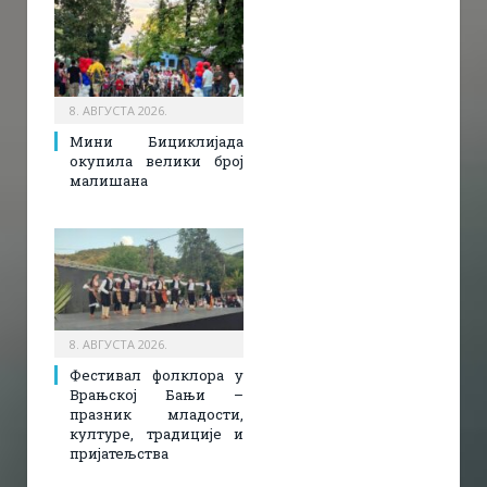
8. АВГУСТА 2026.
Мини Бициклијада
окупила велики број
малишана
8. АВГУСТА 2026.
Фестивал фолклора у
Врањској Бањи –
празник младости,
културе, традиције и
пријатељства