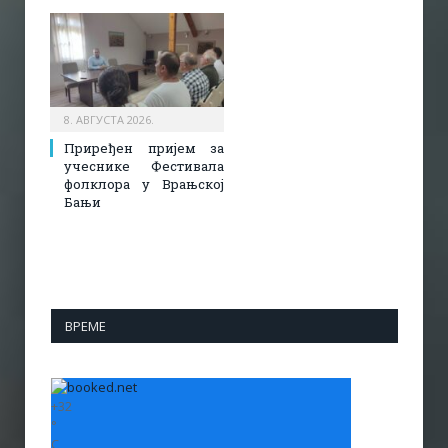
8. АВГУСТА 2026.
Приређен пријем за
учеснике Фестивала
фолклора у Врањској
Бањи
ВРЕМЕ
+
32
°
C