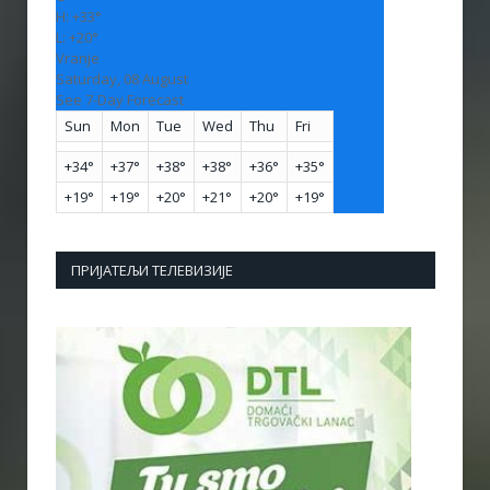
H:
+
33°
L:
+
20°
Vranje
Saturday, 08 August
See 7-Day Forecast
Sun
Mon
Tue
Wed
Thu
Fri
+
34°
+
37°
+
38°
+
38°
+
36°
+
35°
+
19°
+
19°
+
20°
+
21°
+
20°
+
19°
ПРИЈАТЕЉИ ТЕЛЕВИЗИЈЕ