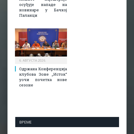
осуђује нападе на
новинаре у Бачкој
Паланци
6. АВГУСТА 2026.
Одржана Конференција
клубова Зоне „Исток“
уочи почетка нове
сезоне
ВРЕМЕ