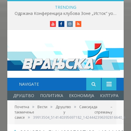
TRENDING
Одржана Конференција клубова Зоне „Исток“ уочи почетка нове сезоне
Youtube
Facebook
Instagram
RSS
NAVIGATE
ДРУШТВО
ПОЛИТИКА
ЕКОНОМИЈА
КУЛТУРА
ОБ
»
»
»
Почетна
Вести
Друштво
Самсијада –
такмичење у спремању
»
самсе
39913504_514140395697182_1424442396392816640_n