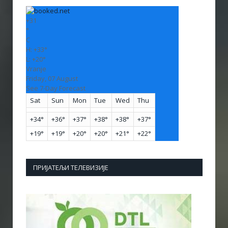
+
31
°
C
H:
+
33°
L:
+
20°
Vranje
Friday, 07 August
See 7-Day Forecast
Sat
Sun
Mon
Tue
Wed
Thu
+
34°
+
36°
+
37°
+
38°
+
38°
+
37°
+
19°
+
19°
+
20°
+
20°
+
21°
+
22°
ПРИЈАТЕЉИ ТЕЛЕВИЗИЈЕ