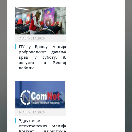
7. АВГУСТА 2026.
ПУ у Врању: Акција
добровољног давања
крви у суботу, 8.
августа на Бесној
кобили
6. АВГУСТА 2026.
Удружење
електронских медија
Комнет најоштрије