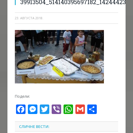
39913504_514140395697182_142444239
23. АВГУСТА 2018.
Подели:
Facebook
Messenger
Twitter
Viber
WhatsApp
Gmail
Share
СЛИЧНЕ ВЕСТИ: