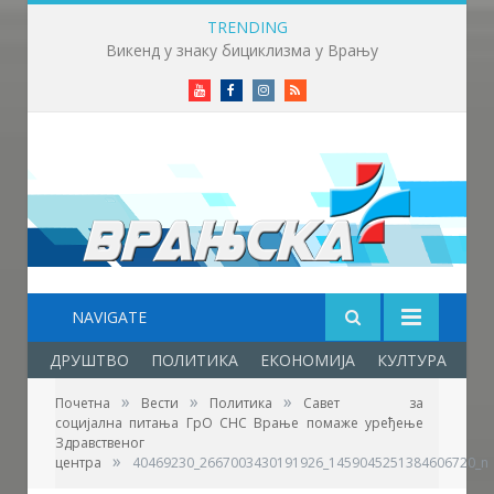
TRENDING
Млади аниматори из више земаља стижу у Врање – почиње „Златни пуж“
Youtube
Facebook
Instagram
RSS
NAVIGATE
ДРУШТВО
ПОЛИТИКА
ЕКОНОМИЈА
КУЛТУРА
ОБ
»
»
»
Почетна
Вести
Политика
Савет за
социјална питања ГрО СНС Врање помаже уређење
Здравственог
»
центра
40469230_2667003430191926_1459045251384606720_n