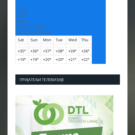
C
H:
+
32°
L:
+
19°
Vranje
Friday, 07 August
See 7-Day Forecast
Sat
Sun
Mon
Tue
Wed
Thu
+
35°
+
36°
+
37°
+
38°
+
39°
+
36°
+
19°
+
19°
+
20°
+
20°
+
21°
+
22°
ПРИЈАТЕЉИ ТЕЛЕВИЗИЈЕ