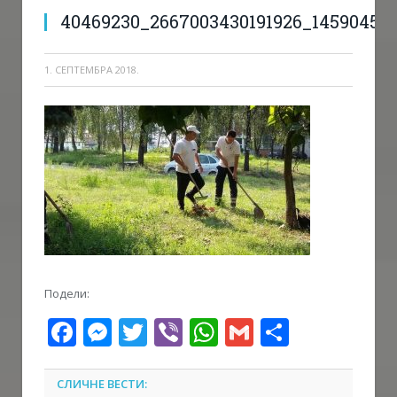
40469230_2667003430191926_14590452
1. СЕПТЕМБРА 2018.
Подели:
Facebook
Messenger
Twitter
Viber
WhatsApp
Gmail
Share
СЛИЧНЕ ВЕСТИ: