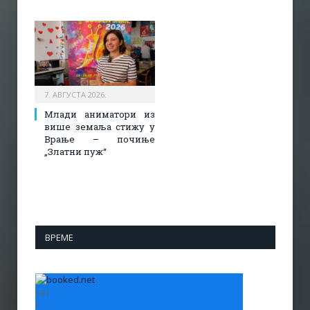
7. АВГУСТА 2026.
Млади аниматори из
више земаља стижу у
Врање – почиње
„Златни пуж“
ВРЕМЕ
+
31
°