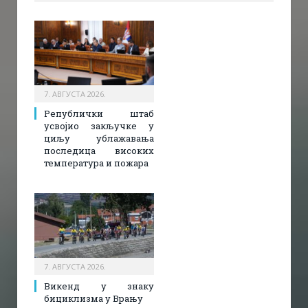
7. АВГУСТА 2026.
Републички штаб
усвојио закључке у
циљу ублажавања
последица високих
температура и пожара​
7. АВГУСТА 2026.
Викенд у знаку
бициклизма у Врању