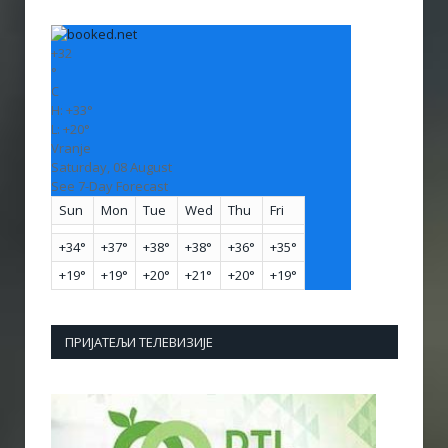
+
32
°
C
H:
+
33°
L:
+
20°
Vranje
Saturday, 08 August
See 7-Day Forecast
Sun
Mon
Tue
Wed
Thu
Fri
+
34°
+
37°
+
38°
+
38°
+
36°
+
35°
+
19°
+
19°
+
20°
+
21°
+
20°
+
19°
ПРИЈАТЕЉИ ТЕЛЕВИЗИЈЕ