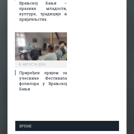
Врањској Бањи –
празник младости,
културе, традиције и
пријатељства
8. АВГУСТА 2026.
Приређен пријем за
учеснике Фестивала
фолклора у Врањској
Бањи
ВРЕМЕ