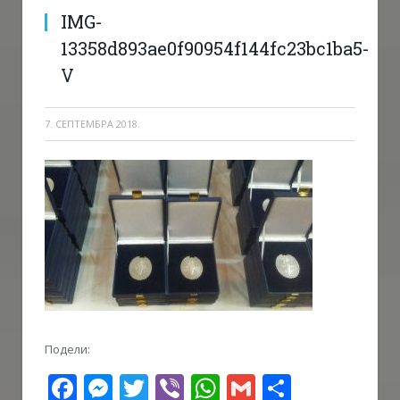
IMG-
13358d893ae0f90954f144fc23bc1ba5-
V
7. СЕПТЕМБРА 2018.
Подели:
Facebook
Messenger
Twitter
Viber
WhatsApp
Gmail
Share