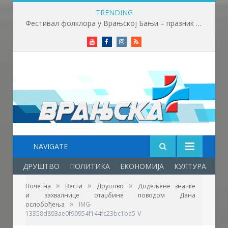
TRENDING
Фестивал фолклора у Врањској Бањи – празник младости, културе, традиције и пријатељства
Youtube
Facebook
Instagram
RSS
NAVIGATE
ДРУШТВО
ПОЛИТИКА
ЕКОНОМИЈА
КУЛТУРА
ОБ
»
»
»
Почетна
Вести
Друштво
Додељене значке
и захвалнице отаџбине поводом Дана
»
ослобођења
IMG-
13358d893ae0f90954f144fc23bc1ba5-V