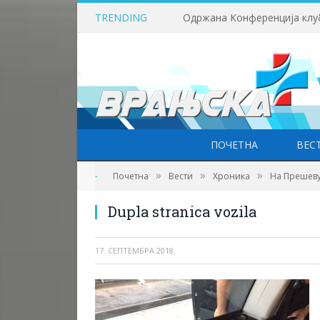
TRENDING
ПОЧЕТНА
ВЕС
»
»
»
-
Почетна
Вести
Хроника
На Прешеву
Dupla stranica vozila
17. СЕПТЕМБРА 2018.