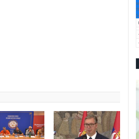
V
T
S
pp
l
are