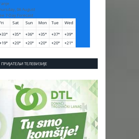
ranje
hursday, 06 August
ee 7-Day Forecast
Fri
Sat
Sun
Mon
Tue
Wed
+
33°
+
35°
+
36°
+
35°
+
37°
+
39°
+
19°
+
20°
+
20°
+
20°
+
20°
+
21°
ПРИЈАТЕЉИ ТЕЛЕВИЗИЈЕ