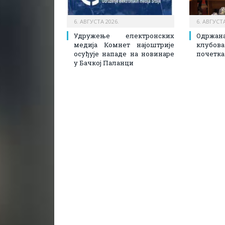
6. АВГУСТА 2026.
6. АВГУСТА
Удружење електронских
Одржа
медија Комнет најоштрије
клубова
осуђује нападе на новинаре
почетка
у Бачкој Паланци