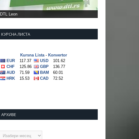
DTL Leon
КУРСНА ЛИСТА
АРХИВЕ
рхиве