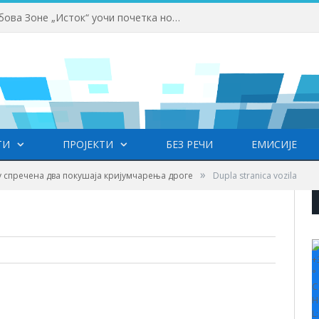
Одржана Конференција клубова Зоне „Исток“ уочи почетка нове сезоне
ТИ
ПРОЈЕКТИ
БЕЗ РЕЧИ
ЕМИСИЈЕ
»
 спречена два покушаја кријумчарења дроге
Dupla stranica vozila
+
°
C
H
L