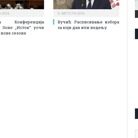
 2026.
6. АВГУСТА 2026.
на Конференција
Вучић: Расписивање избора
 Зоне „Исток“ уочи
за који дан или недељу
 нове сезоне
А