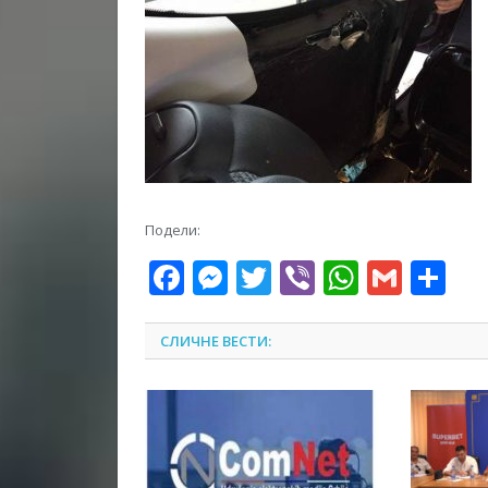
Подели:
Facebook
Messenger
Twitter
Viber
WhatsA
Gmai
Sh
СЛИЧНЕ ВЕСТИ: