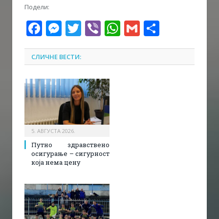
Подели:
Facebook
Messenger
Twitter
Viber
WhatsApp
Gmail
Share
СЛИЧНЕ ВЕСТИ:
5. АВГУСТА 2026.
Путно здравствено
осигурање – сигурност
која нема цену