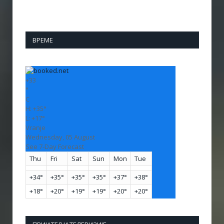
ВРЕМЕ
+
33
°
C
H:
+
35°
L:
+
17°
Vranje
Wednesday, 05 August
See 7-Day Forecast
Thu
Fri
Sat
Sun
Mon
Tue
+
34°
+
35°
+
35°
+
35°
+
37°
+
38°
+
18°
+
20°
+
19°
+
19°
+
20°
+
20°