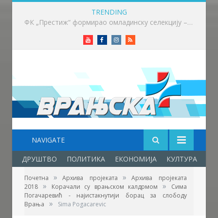
TRENDING
Факултет српских студија објављује позив за ангажовање лектора српског језика на Универзитету ,,HISU“ у Кини
Youtube
Facebook
Instagram
RSS
NAVIGATE
ДРУШТВО
ПОЛИТИКА
ЕКОНОМИЈА
КУЛТУРА
ОБ
»
»
Почетна
Архива пројеката
Архива пројеката
»
»
2018
Корачали су врањском калдрмом
Сима
Погачаревић - најистакнутији борац за слободу
Фото: Викпедија
»
Врања
Sima Pogacarevic