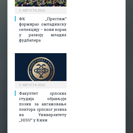
5. АВГУСТА 2026.
ФК „Престиж“
формирао омладинску
селекцију – нови корак
у развоју младих
фудбалера
5. АВГУСТА 2026.
Факултет српских
студија објављује
позив за ангажовање
лектора српског језика
на Универзитету
,,HISU“ у Кини