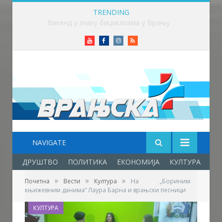
TRENDING
Млади аниматори из више земаља стижу у Врање – почиње „Златни пуж“
Youtube
Facebook
Instagram
RSS
NAVIGATE
ДРУШТВО
ПОЛИТИКА
ЕКОНОМИЈА
КУЛТУРА
ОБ
»
»
»
Почетна
Вести
Култура
На „Бориним
књижевним данима“ Лаура Барна и врањски песници
КУЛТУРА