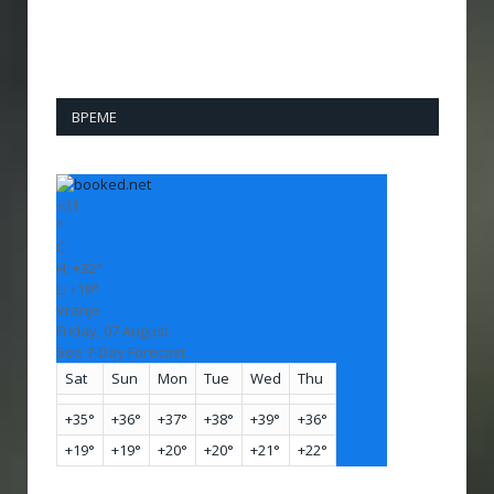
ВРЕМЕ
+
31
°
C
H:
+
32°
L:
+
19°
Vranje
Friday, 07 August
See 7-Day Forecast
Sat
Sun
Mon
Tue
Wed
Thu
+
35°
+
36°
+
37°
+
38°
+
39°
+
36°
+
19°
+
19°
+
20°
+
20°
+
21°
+
22°