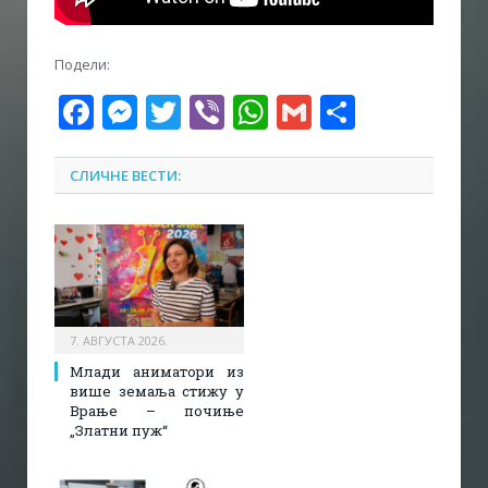
Подели:
Facebook
Messenger
Twitter
Viber
WhatsApp
Gmail
Share
СЛИЧНЕ ВЕСТИ:
7. АВГУСТА 2026.
Млади аниматори из
више земаља стижу у
Врање – почиње
„Златни пуж“