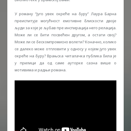
У роману “Југо увек окреће на буру” Лаура Барна
преиспитује могућност емотивне блискости двоје
људи за које је љубав пре инспирација него релација.
Може ли се бити посвећен другом, а остати свој?
Може ли се бескомпромисно волети? Коначно, колико
се далеко може отпловити у односу у којем југо увек
окреће на буру? Врањска читалачка публика била је
у прилици да од саме ауторке сазна више о
мотивима и радњи романа.