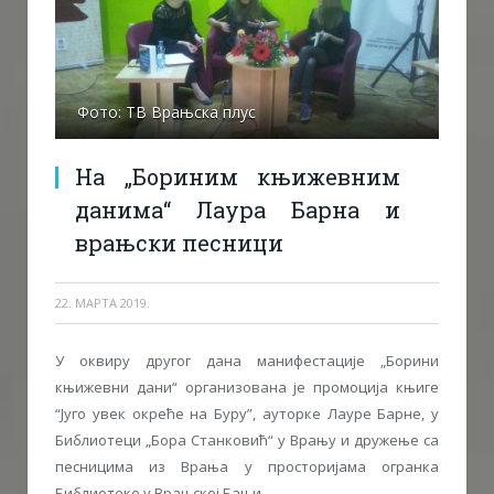
Фото: ТВ Врањска плус
На „Бориним књижевним
данима“ Лаура Барна и
врањски песници
22. МАРТА 2019.
У оквиру другог дана манифестације „Борини
књижевни дани“ организована је промоција књиге
“Југо увек окреће на Буру”, ауторке Лауре Барне, у
Библиотеци „Бора Станковић“ у Врању и дружење са
песницима из Врања у просторијама огранка
Библиотеке у Врањској Бањи.