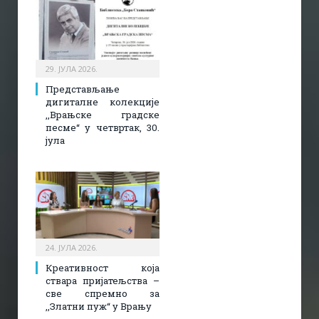
29. ЈУЛА 2026.
Представљање
дигиталне колекције
,,Врањске градске
песме“ у четвртак, 30.
јула
24. ЈУЛА 2026.
Креативност која
ствара пријатељства –
све спремно за
,,Златни пуж“ у Врању