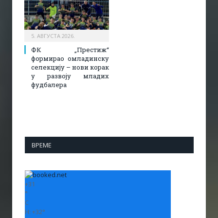
5. АВГУСТА 2026.
ФК „Престиж“
формирао омладинску
селекцију – нови корак
у развоју младих
фудбалера
ВРЕМЕ
+
31
°
C
H:
+
32°