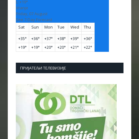
L:
+
19°
Vranje
Friday, 07 August
See 7-Day Forecast
Sat
Sun
Mon
Tue
Wed
Thu
+
35°
+
36°
+
37°
+
38°
+
39°
+
36°
+
19°
+
19°
+
20°
+
20°
+
21°
+
22°
ПРИЈАТЕЉИ ТЕЛЕВИЗИЈЕ