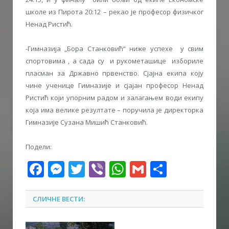
школе из Пирота 20:12 – рекао је професор физичког
Ненад Ристић.
-Гимназија „Бора Станковић“ ниже успехе у свим
спортовима , а сада су и рукометашице избориле
пласман за Државно првенство. Сјајна екипа коју
чине ученице Гимназије и сјајан професор Ненад
Ристић који упорним радом и залагањем води екипу
која има велике резултате – поручила је директорка
Гимназије Сузана Мишић Станковић.
Подели:
Facebook
Messenger
Twitter
Viber
WhatsApp
Gmail
Share
СЛИЧНЕ ВЕСТИ: