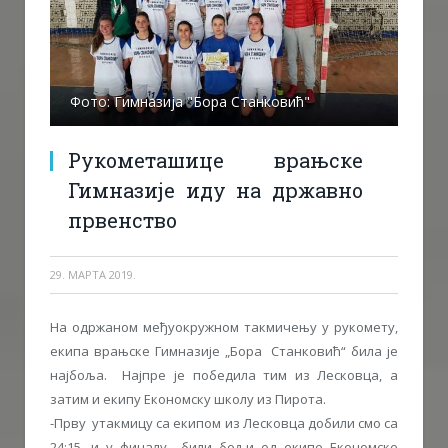
Фото: Гимназија "Бора Станковић"
Рукометашице врањске
Гимназије иду на државно
првенство
29. МАРТА 2019.
На одржаном међуокружном такмичењу у рукомету,
екипа врањске Гимназије „Бора Станковић“ била је
најбоља. Најпре је победила тим из Лесковца, а
затим и екипу Економску школу из Пирота.
-Прву утакмицу са екипом из Лесковца добили смо са
24:15, и у финалу били бољи од екипе Економске