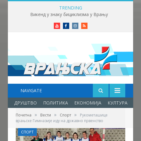
TRENDING
Викенд у знаку бициклизма у Врању
Youtube
Facebook
Instagram
RSS
NAVIGATE
ДРУШТВО
ПОЛИТИКА
ЕКОНОМИЈА
КУЛТУРА
ОБ
»
»
»
Почетна
Вести
Спорт
Рукометашице
врањске Гимназије иду на државно првенство
СПОРТ