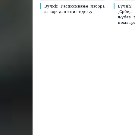
Вучић: Расписивање избора
Вучић
за који дан или недељу
„Србија
љубав 
нема гр