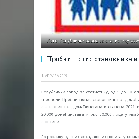
Лого: Републички завод за статистику www.
Пробни попис становника и
1. АПРИЛА 2019.
Републички завод за статистику, од 1. до 30. а
спроводи Пробни попис становништва, домаћи
становништва, домаћинстава и станова 2021. 
20.000 домаћинстава и око 50.000 лица у иза
општини.
За разлику од свих досадашњих пописа, у кој