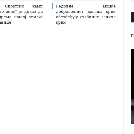
: Спортски камп
Редовне акције
 те зове“ је доказ да
добровољног давања крви
према нашој земљи
обезбеђују стабилне залихе
анице
крви
П