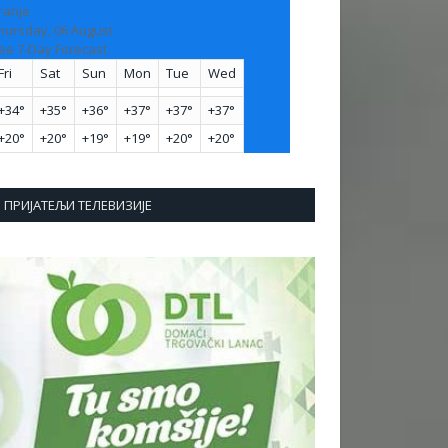
ranje
hursday, 06 August
ee 7-Day Forecast
Fri
Sat
Sun
Mon
Tue
Wed
+
34°
+
35°
+
36°
+
37°
+
37°
+
37°
+
20°
+
20°
+
19°
+
19°
+
20°
+
20°
ПРИЈАТЕЉИ ТЕЛЕВИЗИЈЕ