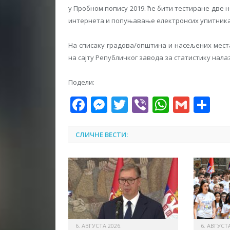
у Пробном попису 2019. ће бити тестиране дв
интернета и попуњавање електронсих упитника
На списаку градова/општина и насељених места
на сајту Републичког завода за статистику нала
Подели:
Facebook
Messenger
Twitter
Viber
WhatsA
Gmai
Sh
СЛИЧНЕ ВЕСТИ:
6. АВГУСТА 2026.
6. АВГУСТА