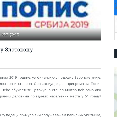
V
T
S
stat.gov.rs
 у Златокопу
прила 2019. године, уз финансијску подршку Европске уније,
нстава и станова. Ова акција је део припрема за Попис
и неће обухватити целокупно становништво већ само око
браним деловима појединих насељених места у 51 граду/
има су подаци прикупљани попуњавањем папирних упитника,