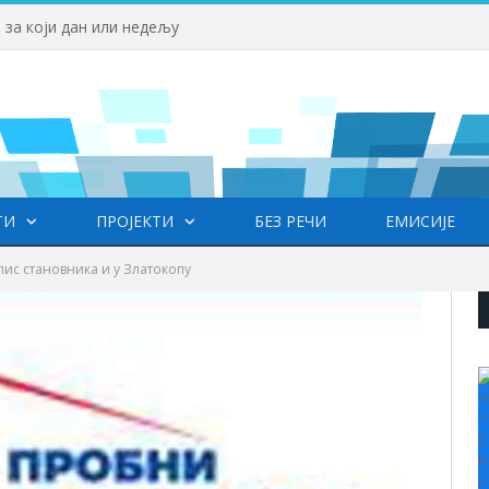
 за који дан или недељу
ТИ
ПРОЈЕКТИ
БЕЗ РЕЧИ
ЕМИСИЈЕ
ис становника и у Златокопу
+
°
C
H
L