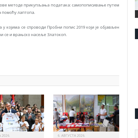
е нове методе прикупљања података: самопописивање путем
 помоћу лаптопа.
 у којима се спроводи Пробни попис 2019 који је објављен
зи се и врањско насеље Златокоп.
pp
l
are
А
 2026.
6. АВГУСТА 2026.