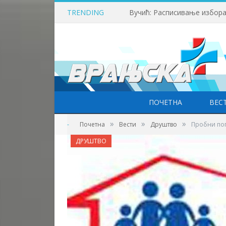
TRENDING
Вучић: Расписивање избора
ПОЧЕТНА
ВЕС
»
»
»
-
Почетна
Вести
Друштво
Пробни поп
ДРУШТВО