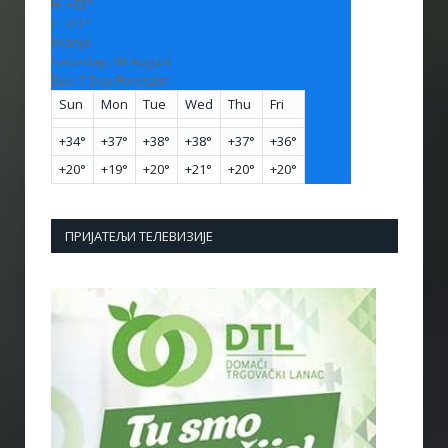
H:
+
33°
L:
+
21°
Vranje
Saturday, 08 August
See 7-Day Forecast
Sun
Mon
Tue
Wed
Thu
Fri
+
34°
+
37°
+
38°
+
38°
+
37°
+
36°
+
20°
+
19°
+
20°
+
21°
+
20°
+
20°
ПРИЈАТЕЉИ ТЕЛЕВИЗИЈЕ