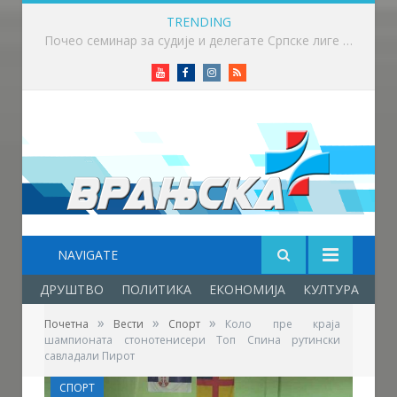
TRENDING
Почео семинар за судије и делегате Српске лиге „Исток“ у Крушевцу
Youtube
Facebook
Instagram
RSS
NAVIGATE
ДРУШТВО
ПОЛИТИКА
ЕКОНОМИЈА
КУЛТУРА
ОБ
»
»
»
Почетна
Вести
Спорт
Коло пре краја
шампионата стонотенисери Топ Спина рутински
савладали Пирот
СПОРТ