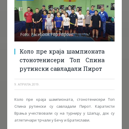
Foto: Facebook Filip Filipović
Коло пре краја шампионата
стонотенисери Топ Спина
рутински савладали Пирот
9. АПРИЛА 2019.
Коло пре краја шампионата, стонотенисери Топ
Спина рутински су савладали Пирот. Каратисти
Врања учествовали су на турниру у Шапцу, док су
атлетичари трчали у Бечу и Братислави.