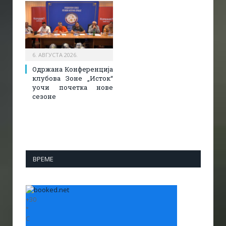
6. АВГУСТА 2026.
Одржана Конференција
клубова Зоне „Исток“
уочи почетка нове
сезоне
ВРЕМЕ
+
30
°
C