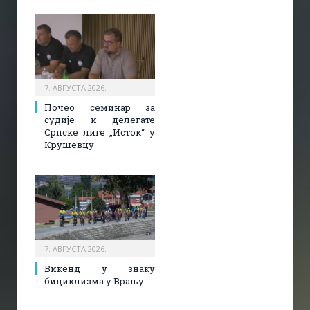
7. АВГУСТА 2026.
Почео семинар за
судије и делегате
Српске лиге „Исток“ у
Крушевцу
7. АВГУСТА 2026.
Викенд у знаку
бициклизма у Врању