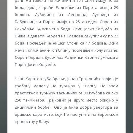
ранг. На табели Топличанин и Топ Спин имају по 33
бода, док је трећи Раднички из Пирота освоји 29
бодова. Дубочица из Лесковца, Лужница из
Бабушнице и Пирот имају по 25 а седми Озрен из
Сокобање 24 освојена бода. Осми Јосип Колумбо из
Ниша и девети Ђердап из Кладова сакупили су по 22
бода. Последњи је нишки Стони са 17 бодова. Осим
меча Топличанин-Топ Спин у последњем колу играће:
Озрен-Ђердап, Дубочица-Раднички, Стони-Лужница и
Пирот-Јосип Колумбо.
Члан Карате клуба Врање, Јован Трајковић освојио је
сребрну медаљу на турниру у Шапцу. На овом
престижном турниру такмичило се 30 клубова са око
250 такмичара. Трајковић је друго место освојио у
дициплини борбе. Ово је била добра увертира за
врањске каратисте, који ће наступити на Европском
првенству у Бару.