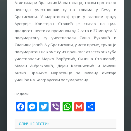
Атлетичари Врањских Маратонаца, током протеклог
викенда, учествовали су на тркама у Бечу и
Братислави. У маратонској трци у главном граду
Аустрије, Кристијан Стошић је стигао на циљ
двадесет шести са временом од 2 сата и 27 минута. У
полумартону су учествовали Саша Ћуковић и
Славиша Јовић. А у Братислави, у исто време, трчан је
полумаратон на коме су из врањског атлетског клуба
учествовали: Марко Ђорђевић, Синиша Станковић,
Милан Анђелковић, Дејан Катанчевић и Милош
Антић. Врањске маратонце за викенд очекује
учешће на Београдском полумаратону.
Подели:
Facebook
Messenger
Twitter
Viber
WhatsApp
Gmail
Share
СЛИЧНЕ ВЕСТИ: