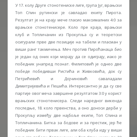
У 17. колу Друге стонотениске лиге, група Југ, врањски
Топ Спин рутински је савладао екипу Пирота.
Резултат је на крају мече гласио максималних 4:0 за
врањске стонотенисере. Коло пре краја, врањски
клуб и Топличанин из Прокупља су и теоретски
осигурали прве две позиције на табели и пласман у
виши ранг такмичења. Меч против Пироћанаца био
је један од оних који морају да се одиграју, иако је
победник унапред познат. Филиповић је однео две
победе победивши Ристића и Живковића, док су
Петрићевић и Дојчиновић саваладали
Димитријевића и Пешића. Интересантно је да су све
партије овог меча завршене резултатом 3:0 у корист
врањских стонотенисера. Следи наредног викенда
последње, 18. коло првенства, а оно доноси дерби у
Прокупљу између две најбоље екипе, Топ Спина и
Топличанина. Битка за бодове и за престиж, јер ће
победник бити првак лиге, али оба клуба иду у виши