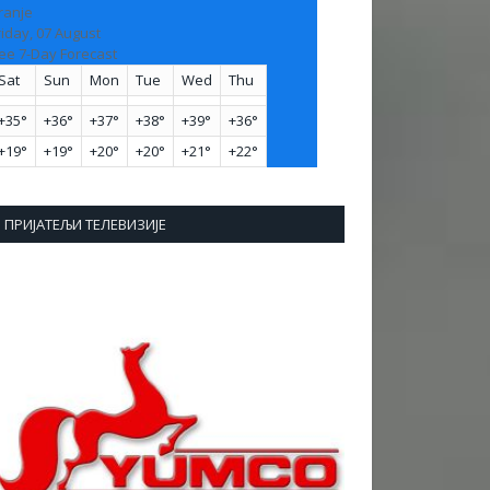
ranje
riday, 07 August
ee 7-Day Forecast
Sat
Sun
Mon
Tue
Wed
Thu
+
35°
+
36°
+
37°
+
38°
+
39°
+
36°
+
19°
+
19°
+
20°
+
20°
+
21°
+
22°
ПРИЈАТЕЉИ ТЕЛЕВИЗИЈЕ