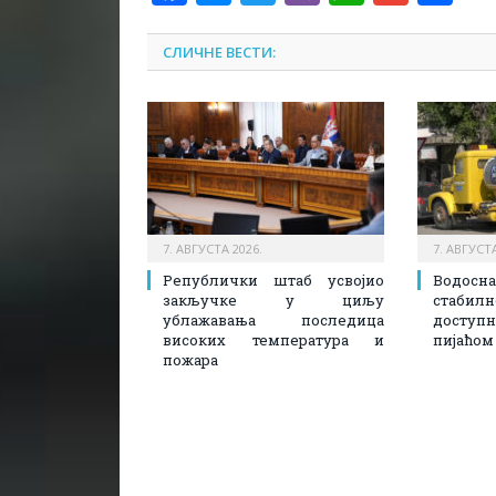
СЛИЧНЕ ВЕСТИ:
7. АВГУСТА 2026.
7. АВГУСТА
Републички штаб усвојио
Водосн
закључке у циљу
стаби
ублажавања последица
доступ
високих температура и
пијаћом
пожара​