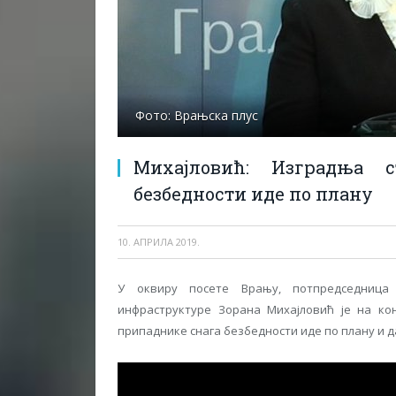
Фото: Врањска плус
Михајловић: Изградња 
безбедности иде по плану
10. АПРИЛА 2019.
У оквиру посете Врању, потпредседница 
инфраструктуре Зорана Михајловић је на ко
припаднике снага безбедности иде по плану и д