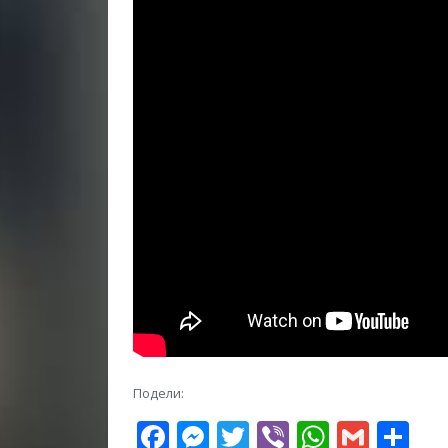
Подели:
Facebook
Messenger
Twitter
Viber
WhatsA
Gmai
Sh