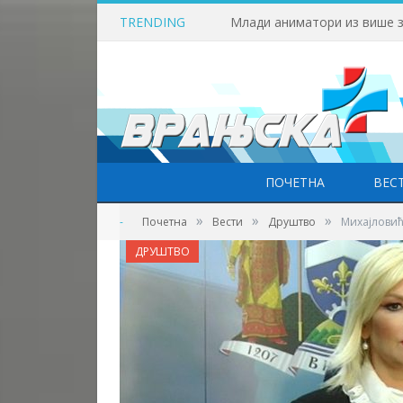
TRENDING
ПОЧЕТНА
ВЕС
»
»
»
-
Почетна
Вести
Друштво
Михајловић
ДРУШТВО