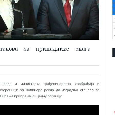
V
F
S
станова за припаднике снага
Владе и министарка грађевинарства, саобраћаја и
нференцији за новинаре рекла да изградња станова за
а Врање припрема још једну локацију.