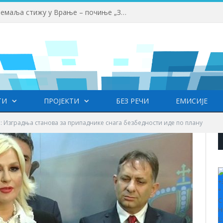
Млади аниматори из више земаља стижу у Врање – почиње „Златни пуж“
ТИ
ПРОЈЕКТИ
БЕЗ РЕЧИ
ЕМИСИЈЕ
: Изградња станова за припаднике снага безбедности иде по плану
+
°
C
H
L