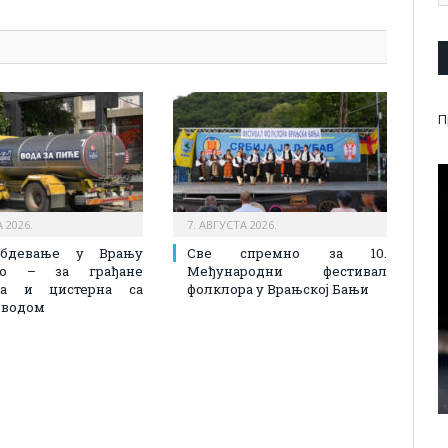
П
 2026.
7. АВГУСТА 2026.
абдевање у Врању
Све спремно за 10.
лно – за грађане
Међународни фестивал
на и цистерна са
фолклора у Врањској Бањи
 водом