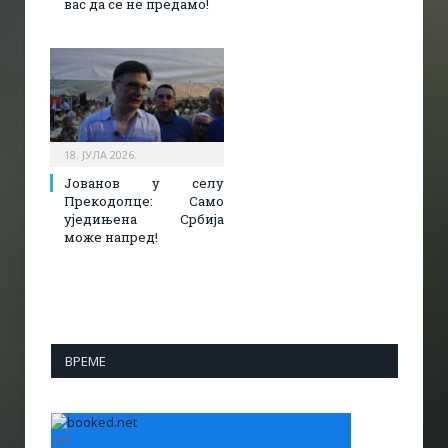
вас да се не предамо!
18. ЈУЛА 2026.
Јованов у селу
Прекодолце: Само
уједињена Србија
може напред!
ВРЕМЕ
+
31