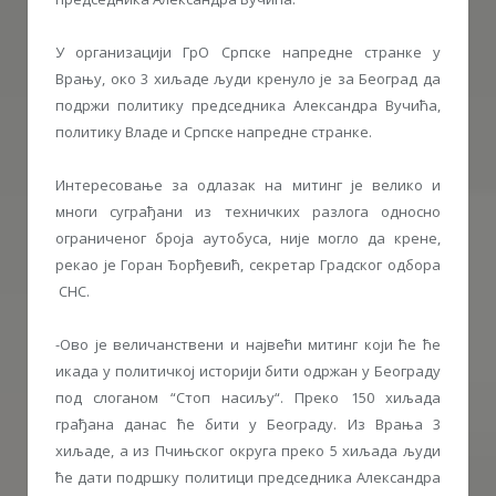
У организацији ГрО Српске напредне странке у
Врању, око 3 хиљаде људи кренуло је за Београд да
подржи политику председника Александра Вучића,
политику Владе и Српске напредне странке.
Интересовање за одлазак на митинг је велико и
многи суграђани из техничких разлога односно
ограниченог броја аутобуса, није могло да крене,
рекао је Горан Ђорђевић, секретар Градског одбора
СНС.
-Ово је величанствени и највећи митинг који ће ће
икада у политичкој историји бити одржан у Београду
под слоганом “Стоп насиљу“. Преко 150 хиљада
грађана данас ће бити у Београду. Из Врања 3
хиљаде, а из Пчињског округа преко 5 хиљада људи
ће дати подршку политици председника Александра