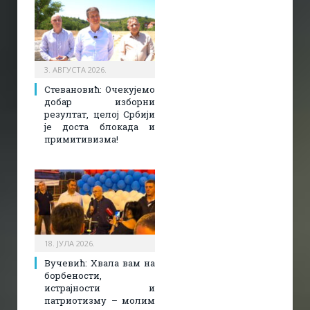
3. АВГУСТА 2026.
Стевановић: Очекујемо
добар изборни
резултат, целој Србији
је доста блокада и
примитивизма!
18. ЈУЛА 2026.
Вучевић: Хвала вам на
борбености,
истрајности и
патриотизму – молим