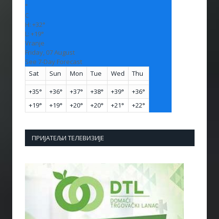
°
C
H:
+
32°
L:
+
19°
Vranje
Friday, 07 August
See 7-Day Forecast
Sat
Sun
Mon
Tue
Wed
Thu
+
35°
+
36°
+
37°
+
38°
+
39°
+
36°
+
19°
+
19°
+
20°
+
20°
+
21°
+
22°
ПРИЈАТЕЉИ ТЕЛЕВИЗИЈЕ