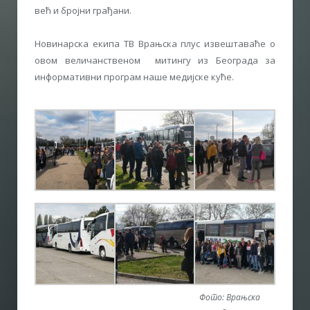
већ и бројни грађани.
Новинарска екипа ТВ Врањска плус извештаваће о
овом величанственом митингу из Београда за
информативни програм наше медијске куће.
Фото: Врањска