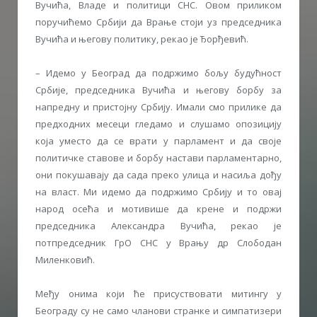
Вучића, Владе и политици СНС. Овом приликом
поручићемо Србији да Врање стоји уз председника
Вучића и његову политику, рекао је Ђорђевић.
– Идемо у Београд да подржимо бољу будућност
Србије, председника Вучића и његову борбу за
напредну и пристојну Србију. Имали смо прилике да
предходних месеци гледамо и слушамо опозицију
која уместо да се врати у парламент и да своје
политичке ставове и борбу настави парламентарно,
они покушавају да сада преко улица и насиља дођу
на власт. Ми идемо да подржимо Србију и то овај
народ осећа и мотивише да крене и подржи
председника Александра Вучића, рекао је
потпредседник ГрО СНС у Врању др Слободан
Миленковић.
Међу онима који ће присуствовати митингу у
Београду су не само чланови странке и симпатизери