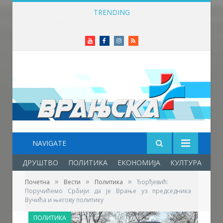
TRENDING
Млади аниматори из више земаља стижу у Врање – почиње „Златни пуж“
Youtube
Facebook
Instagram
RSS
NAVIGATE
ДРУШТВО
ПОЛИТИКА
ЕКОНОМИЈА
КУЛТУРА
ОБ
»
»
»
Почетна
Вести
Политика
Ђорђевић:
Поручићемо Србији да је Врање уз председника
Вучића и његову политику
ПОЛИТИКА