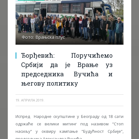
Фото: Врањска плус
Ђорђевић: Поручићемо
Србији да је Врање уз
председника Вучића и
његову политику
19. АПРИЛА 2019.
Испред Народне скупштине у Београду од 18 сати
одржаће се велики митинг под називом “Стоп
насиљу“ у оквиру кампање “Будућност Србије“,
председника Александра Вучића.