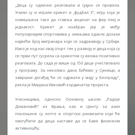
„Деца су одлично реаговала и сјајно се провела.
Учили су и играли крикет и „фудбал 3“, игру која је
осмишљена тако да ставља акценат на фер плеј и
једнакост. Крикет је изабран јер је међу
популарнијим спортовима у земљама одакле долази
највећи број мигранара који се задржавају у Србији.
Иако је код нас овај спорт тек у развоју и деца која су
се први пут сусрела са крикетом су веома позитивно
реаговала. До сада је више од 150 деце учествовало
у програму. За неколико дана бићемо у Сјеници, а
завршни догађај ће се одржати у мају у Београду“,
рекла је Мирјана Ивковић кординатор пројекта.
Учесницима, односно Основној школи „Радоје
Домановић“ из Врања, као и Центу за азил
поклоњене су лопте и спортски реквизити који ће
омогућити да деца наставе да се баве физичком
активношћу.