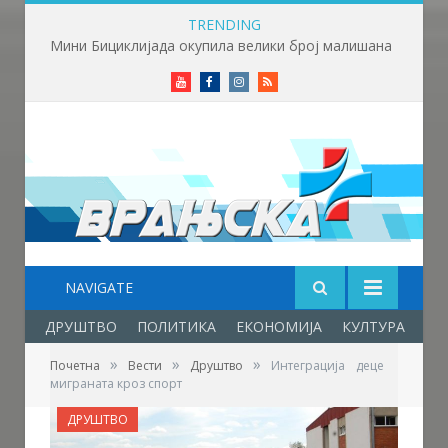
TRENDING
Фестивал фолклора у Врањској Бањи – празник младости, културе, традиције и пријатељства
Youtube
Facebook
Instagram
RSS
NAVIGATE
ДРУШТВО
ПОЛИТИКА
ЕКОНОМИЈА
КУЛТУРА
ОБ
»
»
»
Почетна
Вести
Друштво
Интеграција деце
миграната кроз спорт
ДРУШТВО