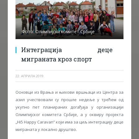
Фото: Олимпијски комитет Србије
Интеграција деце
миграната кроз спорт
22. АПРИЛА 2019.
Основци из Врања и њихови вршњаци из Центра за
азил учествовали су прошле недеље у трећем од
укупно пет планираних догађаја у организацији
Олимпијског комитета Србије, а у оквиру пројекта
„Hi5 Happy Caravan“ који има за циљ интеграцију деце
миграната у локално друштво.