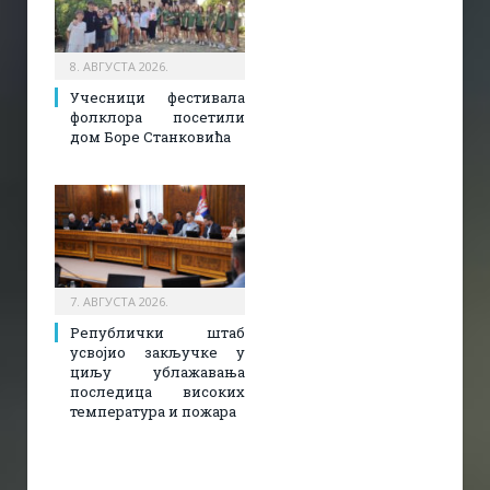
8. АВГУСТА 2026.
Учесници фестивала
фолклора посетили
дом Боре Станковића
7. АВГУСТА 2026.
Републички штаб
усвојио закључке у
циљу ублажавања
последица високих
температура и пожара​