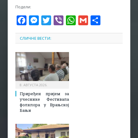
Подели:
Facebook
Messenger
Twitter
Viber
WhatsApp
Gmail
Share
СЛИЧНЕ ВЕСТИ:
8. АВГУСТА 2026.
Приређен пријем за
учеснике Фестивала
фолклора у Врањској
Бањи