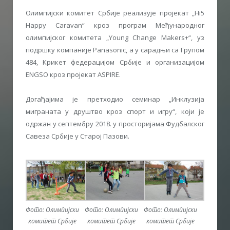
Олимпијски комитет Србије реализује пројекат „Hi5
Happy Caravan“ кроз програм Међународног
олимпијског комитета „Young Change Makers+“, уз
подршку компаније Panasonic, а у сарадњи са Групом
484, Крикет федерацијом Србије и организацијом
ENGSO кроз пројекат ASPIRE.
Догађајима је претходио семинар „Инклузија
миграната у друштво кроз спорт и игру“, који је
одржан у септембру 2018. у просторијама Фудбалског
Савеза Србије у Старој Пазови.
Фото: Олимпијски
Фото: Олимпијски
Фото: Олимпијски
комитет Србије
комитет Србије
комитет Србије