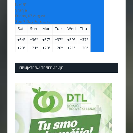
L:
+
19°
Vranje
Friday, 07 August
See 7-Day Forecast
Sat
Sun
Mon
Tue
Wed
Thu
+
34°
+
36°
+
37°
+
37°
+
39°
+
37°
+
20°
+
21°
+
20°
+
20°
+
21°
+
20°
ПРИЈАТЕЉИ ТЕЛЕВИЗИЈЕ