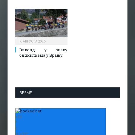
7. АВГУСТА 2026.
Викенд у знаку
бициклизма у Врању
ВРЕМЕ
+
33
°
C
H:
+
33°