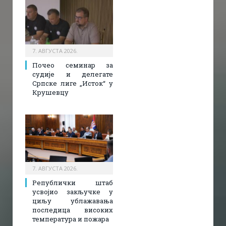
7. АВГУСТА 2026.
Почео семинар за
судије и делегате
Српске лиге „Исток“ у
Крушевцу
7. АВГУСТА 2026.
Републички штаб
усвојио закључке у
циљу ублажавања
последица високих
температура и пожара​