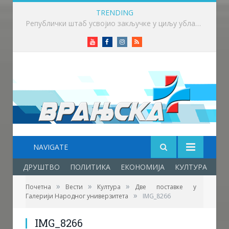
TRENDING
Викенд у знаку бициклизма у Врању
Youtube
Facebook
Instagram
RSS
NAVIGATE
ДРУШТВО
ПОЛИТИКА
ЕКОНОМИЈА
КУЛТУРА
ОБ
»
»
»
Почетна
Вести
Култура
Две поставке у
Фото: Врањска Плус
»
Галерији Народног универзитета
IMG_8266
IMG_8266