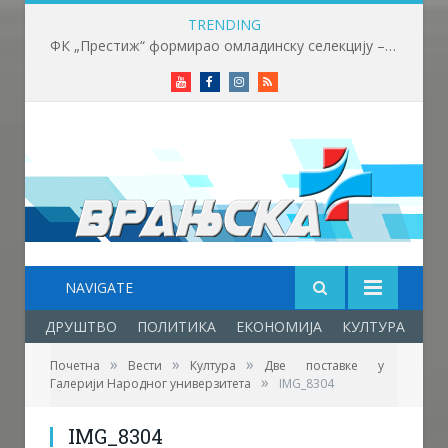
TRENDING
ФК „Престиж“ формирао омладинску селекцију – нови корак у развоју младих фудбалера
Youtube
Facebook
Instagram
RSS
NAVIGATE
ДРУШТВО
ПОЛИТИКА
ЕКОНОМИЈА
КУЛТУРА
ОБ
»
»
»
Почетна
Вести
Култура
Две поставке у
»
Галерији Народног универзитета
IMG_8304
IMG_8304