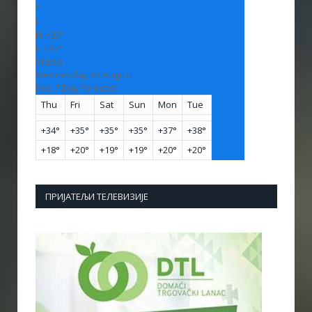
°
C
H:
+
35°
L:
+
17°
Vranje
Wednesday, 05 August
See 7-Day Forecast
Thu
Fri
Sat
Sun
Mon
Tue
+
34°
+
35°
+
35°
+
35°
+
37°
+
38°
+
18°
+
20°
+
19°
+
19°
+
20°
+
20°
ПРИЈАТЕЉИ ТЕЛЕВИЗИЈЕ