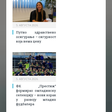
5. АВГУСТА 2026.
Путно здравствено
осигурање – сигурност
која нема цену
5. АВГУСТА 2026.
ФК „Престиж“
формирао омладинску
селекцију – нови корак
у развоју младих
фудбалера