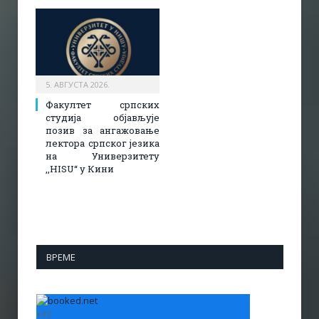
5. АВГУСТА 2026.
Факултет српских
студија објављује
позив за ангажовање
лектора српског језика
на Универзитету
,,HISU“ у Кини
ВРЕМЕ
+
33