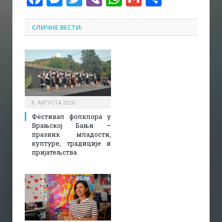
СЛИЧНЕ ВЕСТИ:
8. АВГУСТА 2026.
Фестивал фолклора у
Врањској Бањи –
празник младости,
културе, традиције и
пријатељства