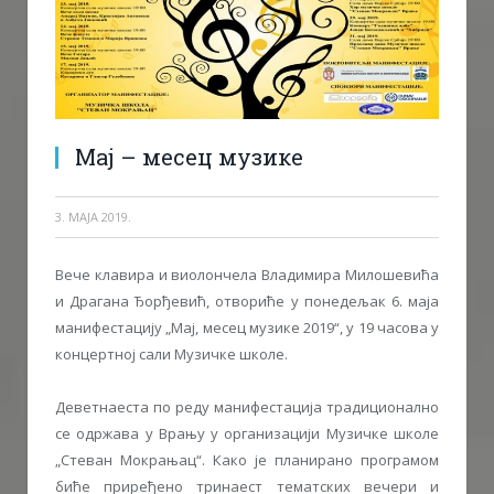
Мај – месец музике
3. МАЈА 2019.
Вече клавира и виолончела Владимира Милошевића
и Драгана Ђорђевић, отвориће у понедељак 6. маја
манифестацију „Мај, месец музике 2019“, у 19 часова у
концертној сали Музичке школе.
Деветнаеста по реду манифестација традиционално
се одржава у Врању у организацији Музичке школе
„Стеван Мокрањац“. Како је планирано програмом
биће приређено тринаест тематских вечери и