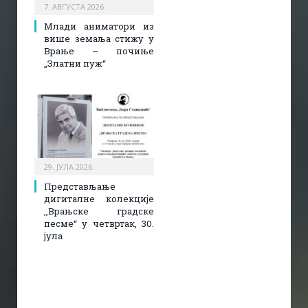
7. АВГУСТА 2026.
Млади аниматори из
више земаља стижу у
Врање – почиње
„Златни пуж“
29. ЈУЛА 2026.
Представљање
дигиталне колекције
,,Врањске градске
песме“ у четвртак, 30.
јула