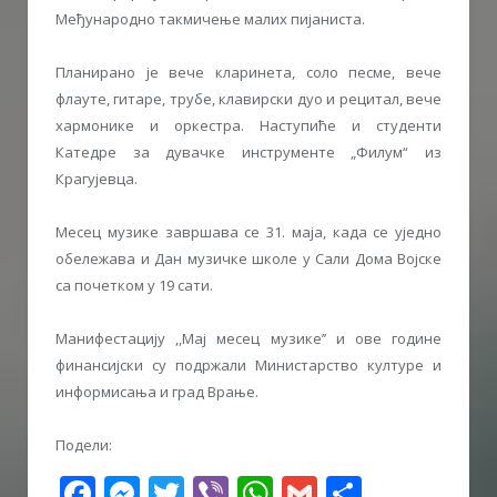
Међународно такмичење малих пијаниста.
Планирано је вече кларинета, соло песме, вече
флауте, гитаре, трубе, клавирски дуо и рецитал, вече
хармонике и оркестра. Наступиће и студенти
Катедре за дувачке инструменте „Филум“ из
Крагујевца.
Месец музике завршава се 31. маја, када се уједно
обележава и Дан музичке школе у Сали Дома Војске
са почетком у 19 сати.
Манифестацију ,,Мај месец музике’’ и ове године
финансијски су подржали Министарство културе и
информисања и град Врање.
Подели:
Facebook
Messenger
Twitter
Viber
WhatsApp
Gmail
Share