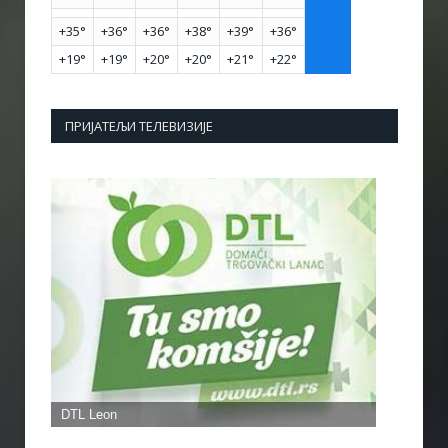
+
35°
+
36°
+
36°
+
38°
+
39°
+
36°
+
19°
+
19°
+
20°
+
20°
+
21°
+
22°
ПРИЈАТЕЉИ ТЕЛЕВИЗИЈЕ