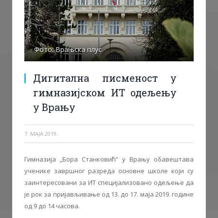
Фото: Врањска плус
Дигитална писменост у
гимназијском ИТ одељењу
у Врању
7. МАЈА 2019.
Гимназија „Бора Станковић“ у Врању обавештава
ученике завршног разреда основне школе који су
заинтересовани за ИТ специјализовано одељење да
је рок за пријављивање од 13. до 17. маја 2019. године
од 9 до 14 часова.