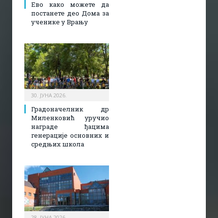
Ево како можете да
постанете део Дома за
ученике у Врању
30. ЈУНА 2026.
Градоначелник др
Миленковић уручио
награде ђацима
генерације основних и
средњих школа
28. ЈУНА 2026.