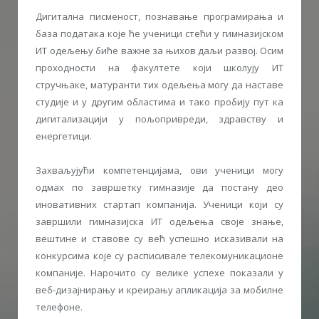
Дигитална писменост, познавање програмирања и
база података које ће ученици стећи у гимназијском
ИТ одељењу биће важне за њихов даљи развој. Осим
проходности на факултете који школују ИТ
стручњаке, матуранти тих одељења могу да наставе
студије и у другим областима и тако пробију пут ка
дигитализацији у пољопривреди, здравству и
енергетици.
Захваљујући компетенцијама, ови ученици могу
одмах по завршетку гимназије да постану део
иновативних стартап компанија. Ученици који су
завршили гимназијска ИТ одељења своје знање,
вештине и ставове су већ успешно исказивали на
конкурсима које су расписивале телекомуникационе
компаније. Нарочито су велике успехе показали у
веб-дизајнирању и креирању апликација за мобилне
телефоне.