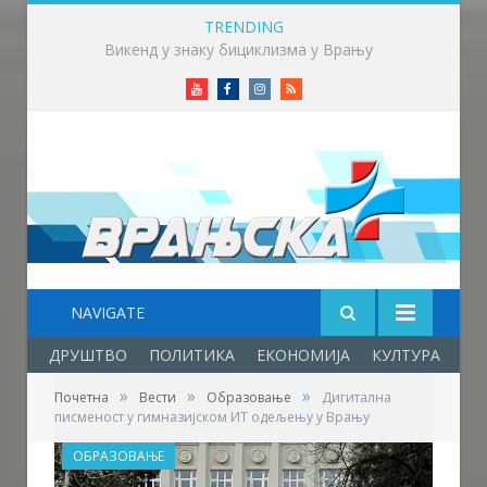
TRENDING
Млади аниматори из више земаља стижу у Врање – почиње „Златни пуж“
Youtube
Facebook
Instagram
RSS
NAVIGATE
ДРУШТВО
ПОЛИТИКА
ЕКОНОМИЈА
КУЛТУРА
ОБ
»
»
»
Почетна
Вести
Образовање
Дигитална
писменост у гимназијском ИТ одељењу у Врању
ОБРАЗОВАЊЕ