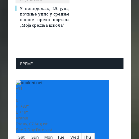
У понедељак, 29. јуна,
почиње упис у средње
школе преко портала
„Моја средња школа“
ВРЕМЕ
+
31
°
C
H:
+
33°
L:
+
19°
Vranje
Friday, 07 August
See 7-Day Forecast
Sat
Sun
Mon
Tue
Wed
Thu