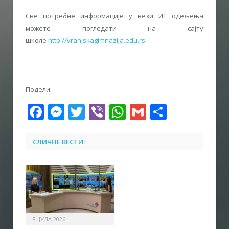
Све потребне информације у вези ИТ одељења
можете погледати на сајту
школе
http://vranjskagimnazija.edu.rs
.
Подели:
Facebook
Messenger
Twitter
Viber
WhatsApp
Gmail
Share
СЛИЧНЕ ВЕСТИ:
8. ЈУЛА 2026.