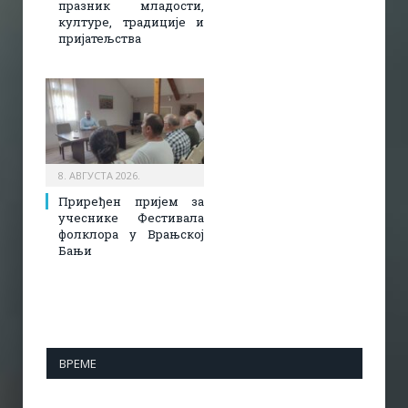
празник младости,
културе, традиције и
пријатељства
8. АВГУСТА 2026.
Приређен пријем за
учеснике Фестивала
фолклора у Врањској
Бањи
ВРЕМЕ