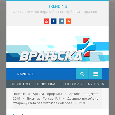
TRENDING
Приређен пријем за учеснике Фестивала фолклора у Врањској Бањи
Youtube
Facebook
Instagram
RSS
NAVIGATE
ДРУШТВО
ПОЛИТИКА
ЕКОНОМИЈА
КУЛТУРА
ОБ
»
»
Почетна
Архива пројеката
Архива пројеката
»
»
2019
Види ме. То сам ЈА !
Друштво посвећено
Фото: Удружење МС Пчињског округа
»
стварању света без мултипле склерозе
Izlet