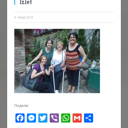
Izlet
9. МАЈА 2019.
Подели:
Facebook
Messenger
Twitter
Viber
WhatsApp
Gmail
Share