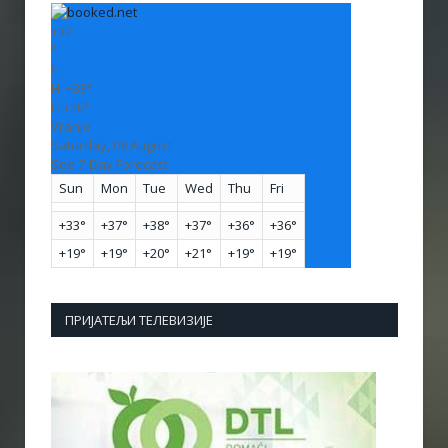
+
32
°
C
H:
+
33°
L:
+
20°
Vranje
Saturday, 08 August
See 7-Day Forecast
Sun
Mon
Tue
Wed
Thu
Fri
+
33°
+
37°
+
38°
+
37°
+
36°
+
36°
+
19°
+
19°
+
20°
+
21°
+
19°
+
19°
ПРИЈАТЕЉИ ТЕЛЕВИЗИЈЕ