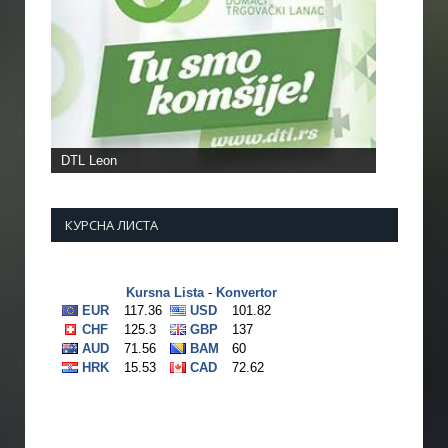
Фото: Удружење МС Пчињског округа
КУРСНА ЛИСТА