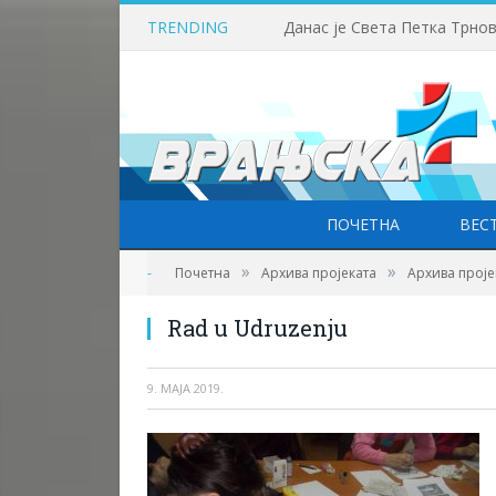
TRENDING
Данас је Света Петка Трно
ПОЧЕТНА
ВЕС
Фото: Удружење МС Пчињског округа
»
»
-
Почетна
Архива пројеката
Архива проје
Rad u Udruzenju
9. МАЈА 2019.