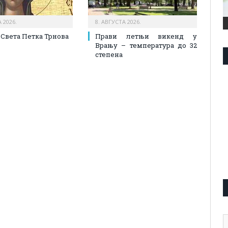
 2026.
8. АВГУСТА 2026.
 Света Петка Трнова
Прави летњи викенд у
Врању – температура до 32
степена
А