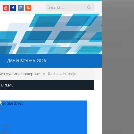
Youtube
Facebook
Instagram
RSS
ДАНИ ВРАЊА 2026
»
без мултипле склерозе
Rad u Udruzenju
ВРЕМЕ
31
:
+
32°
:
+
20°