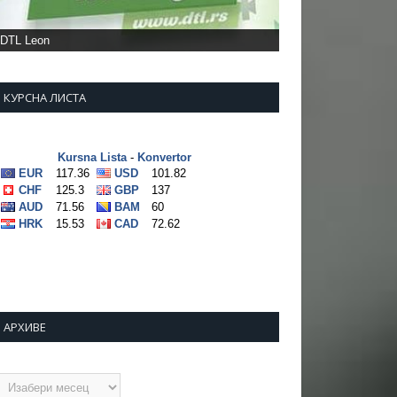
Фото: Удружење МС Пчињског округа
КУРСНА ЛИСТА
АРХИВЕ
рхиве