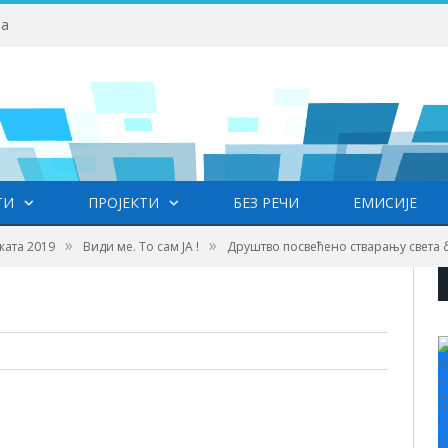
ва
ТИ
ПРОЈЕКТИ
БЕЗ РЕЧИ
ЕМИСИЈЕ
»
»
ката 2019
Види ме. То сам ЈА !
Друштво посвећено стварању света 
+
°
C
H
L