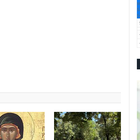
V
S
S
pp
l
are