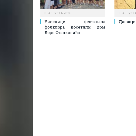
8. АВГУСТА 2026.
8. АВГУСТА
Учесници фестивала
Данас је
фолклора посетили дом
Боре Станковића