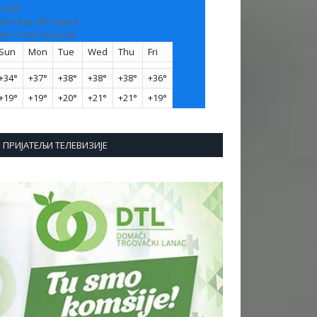
ranje
aturday, 08 August
ee 7-Day Forecast
Sun
Mon
Tue
Wed
Thu
Fri
+
34°
+
37°
+
38°
+
38°
+
38°
+
36°
+
19°
+
19°
+
20°
+
21°
+
21°
+
19°
ПРИЈАТЕЉИ ТЕЛЕВИЗИЈЕ