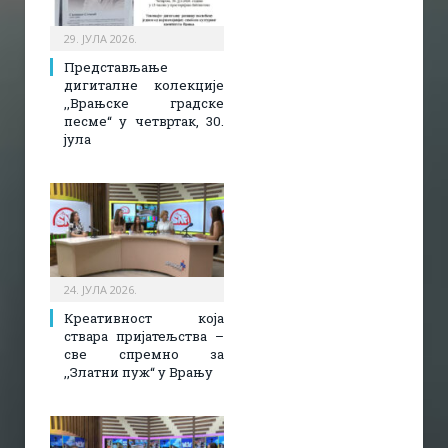
29. ЈУЛА 2026.
Представљање
дигиталне колекције
,,Врањске градске
песме“ у четвртак, 30.
јула
24. ЈУЛА 2026.
Креативност која
ствара пријатељства –
све спремно за
,,Златни пуж“ у Врању