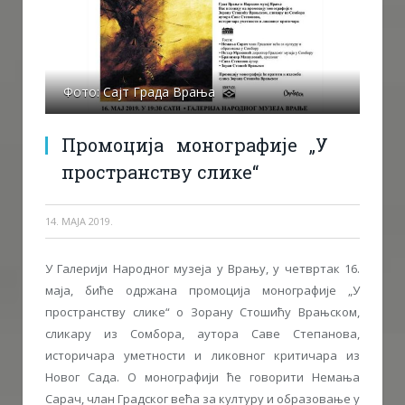
Фото: Сајт Града Врања
Промоција монографије „У
пространству слике“
14. МАЈА 2019.
У Галерији Народног музеја у Врању, у четвртак 16.
маја, биће одржана промоција монографије „У
пространству слике“ о Зорану Стошићу Врањском,
сликару из Сомбора, аутора Саве Степанова,
историчара уметности и ликовног критичара из
Новог Сада. О монографији ће говорити Немања
Сарач, члан Градског већа за културу и образовање у