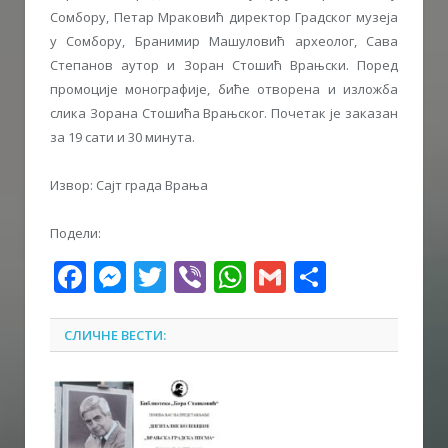
Сомбору, Петар Мраковић директор Градског музеја
у Сомбору, Бранимир Машуловић археолог, Сава
Степанов аутор и Зоран Стошић Врањски. Поред
промоције монографије, биће отворена и изложба
слика Зорана Стошића Врањског. Почетак је заказан
за 19 сати и 30 минута.
Извор: Сајт града Врања
Подели:
Facebook
Messenger
Twitter
Viber
WhatsApp
Gmail
Share
СЛИЧНЕ ВЕСТИ: