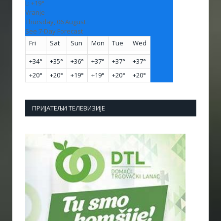
L:
+
19°
Vranje
Thursday, 06 August
See 7-Day Forecast
Fri
Sat
Sun
Mon
Tue
Wed
+
34°
+
35°
+
36°
+
37°
+
37°
+
37°
+
20°
+
20°
+
19°
+
19°
+
20°
+
20°
ПРИЈАТЕЉИ ТЕЛЕВИЗИЈЕ