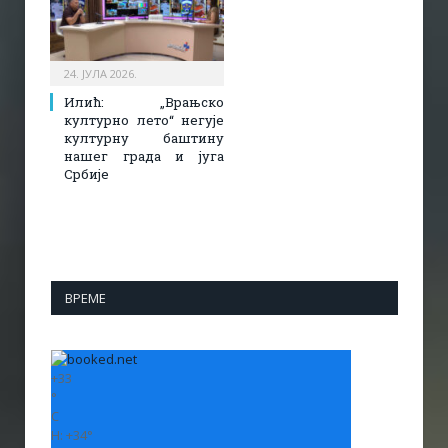
24. ЈУЛА 2026.
Илић: „Врањско
културно лето“ негује
културну баштину
нашег града и југа
Србије
ВРЕМЕ
+
33
°
C
H:
+
34°