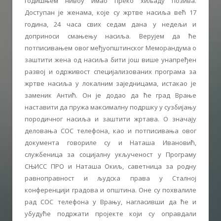
годишњем нивоу имао преко хиљаду позива.
Доступан је женама, које су жртве насиља већ 17
година, 24 часа свих седам дана у недељи и
доприноси смањењу насиља. Верујем да ће
потписивањем овог међуопштинског Меморандума о
заштити жена од насиља бити још више унапређен
развој и одрживост специјализованих програма за
жртве насиља у локалним заједницама, истакао је
заменик Антић. Он је додао да ће град Врање
наставити да пружа максималну подршку у сузбијању
породичног насиља и заштити жртава. О значају
деловања СОС телефона, као и потписивања овог
документа говориле су и Наташа Ивановић,
службеница за социјалну укљученост у Програму
СЊИСС ПРО и Наташа Окиљ, саветница за родну
равноправност и људска права у Сталној
конференцији градова и општина. Оне су похвалиле
рад СОС телефона у Врању, нагласивши да ће и
убудуће подржати пројекте који су оправдали