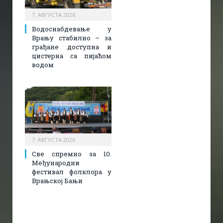
7. АВГУСТА 2026.
Водоснабдевање у
Врању стабилно – за
грађане доступна и
цистерна са пијаћом
водом
7. АВГУСТА 2026.
Све спремно за 10.
Међународни
фестивал фолклора у
Врањској Бањи