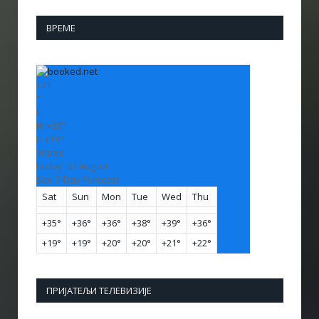
ВРЕМЕ
+
31
°
C
H:
+
33°
L:
+
19°
Vranje
Friday, 07 August
See 7-Day Forecast
Sat
Sun
Mon
Tue
Wed
Thu
+
35°
+
36°
+
36°
+
38°
+
39°
+
36°
+
19°
+
19°
+
20°
+
20°
+
21°
+
22°
ПРИЈАТЕЉИ ТЕЛЕВИЗИЈЕ