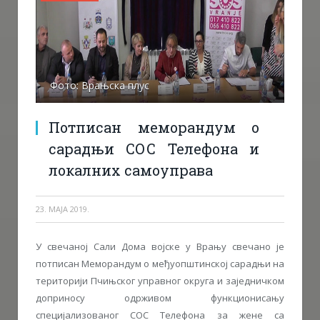
Фото: Врањска плус
Потписан меморандум о
сарадњи СОС Телефона и
локалних самоуправа
23. МАЈА 2019.
У свечаној Сали Дома војске у Врању свечано је
потписан Меморандум о међуопштинској сарадњи на
територији Пчињског управног округа и заједничком
доприносу одрживом функционисању
специјализованог СОС Телефона за жене са