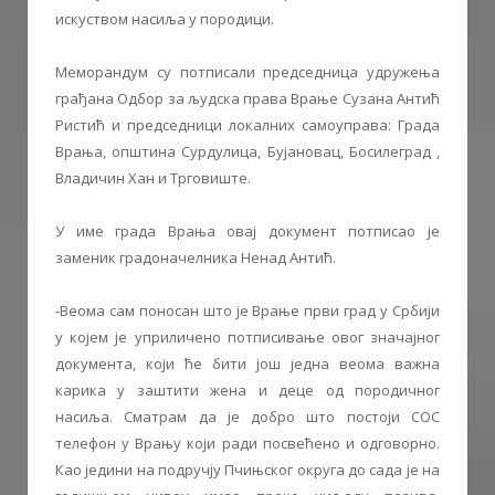
искуством насиља у породици.
Меморандум су потписали председница удружења
грађана Одбор за људска права Врање Сузана Антић
Ристић и председници локалних самоуправа: Града
Врања, општина Сурдулица, Бујановац, Босилеград ,
Владичин Хан и Трговиште.
У име града Врања овај документ потписао је
заменик градоначелника Ненад Антић.
-Веома сам поносан што је Врање први град у Србији
у којем је уприличено потписивање овог значајног
документа, који ће бити још једна веома важна
карика у заштити жена и деце од породичног
насиља. Сматрам да је добро што постоји СОС
телефон у Врању који ради посвећено и одговорно.
Као једини на подручју Пчињског округа до сада је на