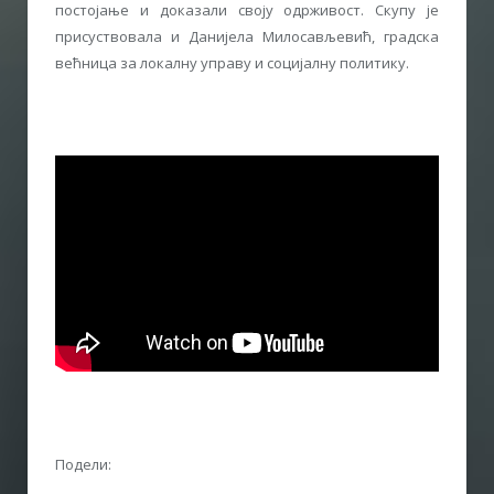
постојање и доказали своју одрживост. Скупу је
присуствовала и Данијела Милосављевић, градска
већница за локалну управу и социјалну политику.
Подели: