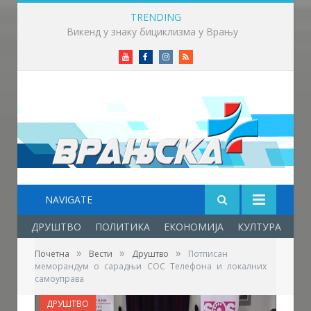
TRENDING
Млади аниматори из више земаља стижу у Врање – почиње „Златни пуж“
Youtube
Facebook
Instagram
RSS
NAVIGATE
ДРУШТВО
ПОЛИТИКА
ЕКОНОМИЈА
КУЛТУРА
ОБ
»
»
»
Почетна
Вести
Друштво
Потписан
меморандум о сарадњи СОС Телефона и локалних
самоуправа
ДРУШТВО