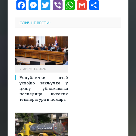
Facebook
Messenger
Twitter
Viber
WhatsApp
Gmail
Share
СЛИЧНЕ ВЕСТИ:
7. АВГУСТА 2026.
Републички штаб
усвојио закључке у
циљу ублажавања
последица високих
температура и пожара​