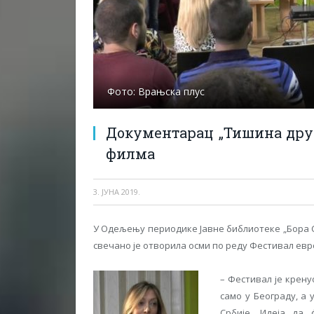
Фото: Врањска плус
Документарац „Тишина друг
филма
3. ЈУНА 2019.
У Oдељењу периодике Јавне библиотеке
„Бора 
свечано је отворила осми по реду Фестивал европс
– Фестивал је крену
само у Београду, а
Србије. Идеја да 