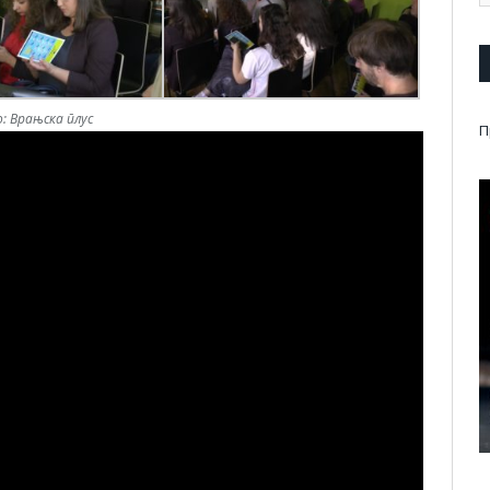
: Врањска плус
П