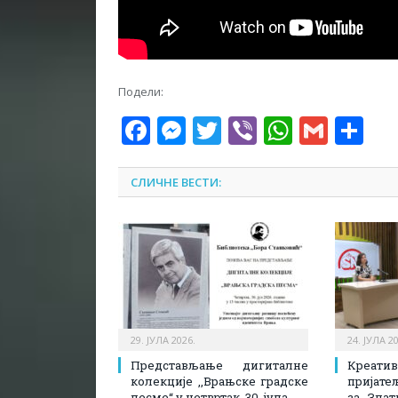
Подели:
Facebook
Messenger
Twitter
Viber
WhatsA
Gmai
Sh
СЛИЧНЕ ВЕСТИ:
29. ЈУЛА 2026.
24. ЈУЛА 2
Представљање дигиталне
Креати
колекције ,,Врањске градске
пријате
песме“ у четвртак, 30. јула
за ,,Зла