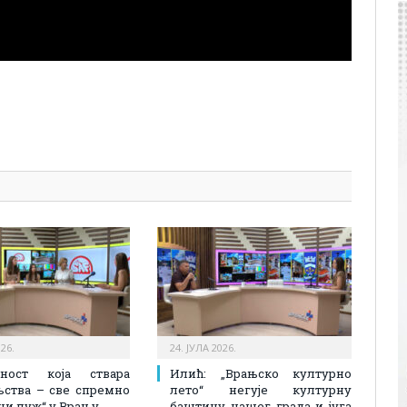
pp
l
are
026.
24. ЈУЛА 2026.
вност која ствара
Илић: „Врањско културно
љства – све спремно
лето“ негује културну
тни пуж“ у Врању
баштину нашег града и југа