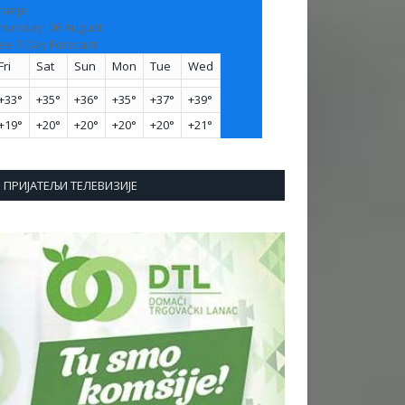
ranje
hursday, 06 August
ee 7-Day Forecast
Fri
Sat
Sun
Mon
Tue
Wed
+
33°
+
35°
+
36°
+
35°
+
37°
+
39°
+
19°
+
20°
+
20°
+
20°
+
20°
+
21°
ПРИЈАТЕЉИ ТЕЛЕВИЗИЈЕ