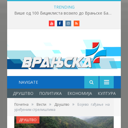
TRENDING
Више од 100 бициклиста возило до Врањске Бање
Youtube
Facebook
Instagram
RSS
NAVIGATE
ДРУШТВО
ПОЛИТИКА
ЕКОНОМИЈА
КУЛТУРА
ОБ
»
»
»
Почетна
Вести
Друштво
Бојево гађање на
уређеним стрелиштима
ДРУШТВО