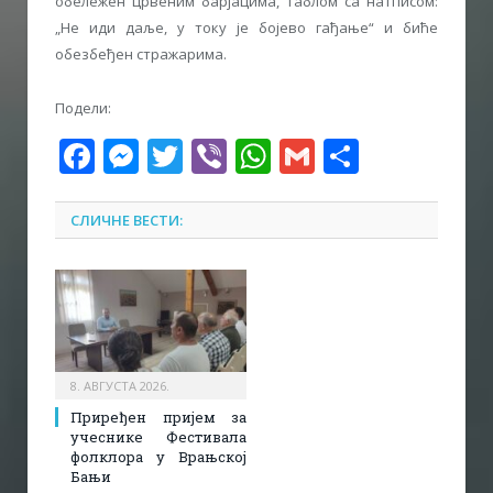
обележен црвеним барјацима, таблом са натписом:
„Не иди даље, у току је бојево гађање“ и биће
обезбеђен стражарима.
Подели:
Facebook
Messenger
Twitter
Viber
WhatsApp
Gmail
Share
СЛИЧНЕ ВЕСТИ:
8. АВГУСТА 2026.
Приређен пријем за
учеснике Фестивала
фолклора у Врањској
Бањи