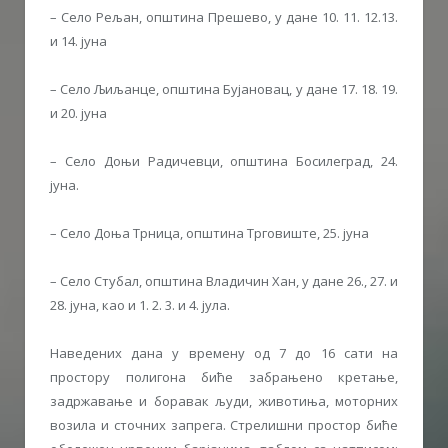
– Село Рељан, општина Прешево, у дане 10. 11. 12.13.
и 14. јуна
– Село Љиљанце, општина Бујановац, у дане 17. 18. 19.
и 20. јуна
– Село Доњи Радичевци, општина Босилеград, 24.
јуна.
– Село Доња Трница, општина Трговиште, 25. јуна
– Село Стубал, општина Владичин Хан, у дане 26., 27. и
28. јуна, као и 1. 2. 3. и 4. јула.
Наведених дана у времену од 7 до 16 сати на
простору полигона биће забрањено кретање,
задржавање и боравак људи, животиња, моторних
возила и сточних запрега. Стрелишни простор биће