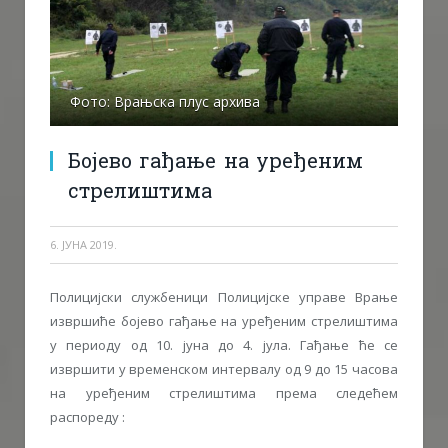
Фото: Врањска плус архива
Бојево гађање на уређеним
стрелиштима
6. ЈУНА 2019.
Полицијски службеници Полицијске управе Врање
извршиће бојево гађање на уређеним стрелиштима
у периоду од 10. јуна до 4. јула. Гађање ће се
извршити у временском интервалу од 9 до 15 часова
на уређеним стрелиштима према следећем
распореду :