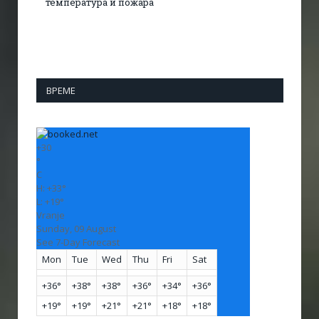
температура и пожара​
ВРЕМЕ
+
30
°
C
H:
+
33°
L:
+
19°
Vranje
Sunday, 09 August
See 7-Day Forecast
Mon
Tue
Wed
Thu
Fri
Sat
+
36°
+
38°
+
38°
+
36°
+
34°
+
36°
+
19°
+
19°
+
21°
+
21°
+
18°
+
18°