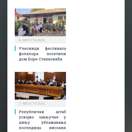
8. АВГУСТА 2026.
Учесници фестивала
фолклора посетили
дом Боре Станковића
7. АВГУСТА 2026.
Републички штаб
усвојио закључке у
циљу ублажавања
последица високих