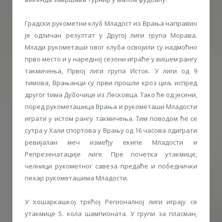
Градски рукометни клуб Младост из Врања направио
је одличан резултат у Другој лиги група Морава.
Млади рукометаши овог клуба освојили су надмоћно
прво место и у наредној сезони играће у вишем рангу
такмичења, Првој лиги група Исток. У лиги од 9
тимова, Врањанци су први прошли кроз циљ испред
другог тима Дубочице из Лесковца. Тако ће од јесени,
поред рукометашица Врања и рукометаши Младости
играти у истом рангу такмичења. Тим поводом ће се
сутра у Хали спортова у Врању од 16 часова одиграти
ревијалан меч између екипе Младости и
Репрезенатације лиге. Пре почетка утакмице,
челници рукометног савеза предаће и победнички
пехар рукометашима Младости.
У кошаркашкој трећој Регионалној лиги играју се
утакмице 5. кола шампионата. У групи за пласман,