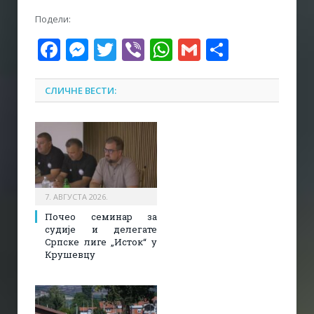
Подели:
Facebook
Messenger
Twitter
Viber
WhatsApp
Gmail
Share
СЛИЧНЕ ВЕСТИ:
7. АВГУСТА 2026.
Почео семинар за
судије и делегате
Српске лиге „Исток“ у
Крушевцу