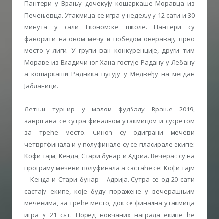
Пантери у Врању дочекују кошаркаше Моравца из
Печењевца. Утакмица се игра у недељу у 12 сати и 30
минута у сали Економске школе. Пантери су
фаворити на овом мечу и победом оверавају прво
место у лиги. У групи ван конкуренције, други тим
Мораве из Владичиног Хана гостује Радану у Лебану
а кошаркаши Радника путују у Медвеђу на мегдан
Јабланици.
Летњи турнир у малом фудбалу Врање 2019,
завршава се сутра финалном утакмицом и сусретом
за треће место. Синоћ су одиграни мечеви
четвртфинала и у полуфинале су се пласирале екипе:
Кофи тајм, Кенда, Стари бунар и Адриа. Вечерас су на
програму мечеви полуфинала а састаће се: Кофи тајм
– Кенда и Стари бунар – Адрија. Сутра се од 20 сати
састају екипе, које буду поражене у вечерашњим
мечевима, за треће место, док се финална утакмица
игра у 21 сат. Поред новчаних награда екипе ће