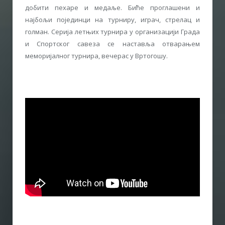
добити пехаре и медаље. Биће проглашени и
најбољи појединци на турниру, играч, стрелац и
голман. Серија летњих турнира у организацији Града
и Спортског савеза се наставља отварањем
меморијалног турнира, вечерас у Вртогошу.