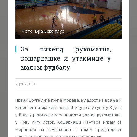
Фото: Врањска плус
За викенд рукометне,
кошаркашке и утакмице у
малом фудбалу
7. ЈУНА 2019.
Првак Друге лиге група Морава, Младост из Врања и
Репрезентација лиге одиграће сутра, у суботу 8. јуна
у Врању ревијални меч поводом уласка рукометаша
у Прву лигу Исток. Кошаркаши Пантера играју са
Моравцем из Печењевца а током предстојећег
викенда завршава турнир у малом фудбалу.