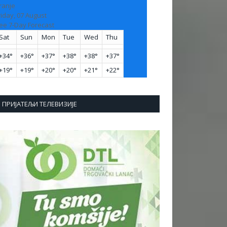
ranje
riday, 07 August
ee 7-Day Forecast
Sat
Sun
Mon
Tue
Wed
Thu
+
34°
+
36°
+
37°
+
38°
+
38°
+
37°
+
19°
+
19°
+
20°
+
20°
+
21°
+
22°
ПРИЈАТЕЉИ ТЕЛЕВИЗИЈЕ