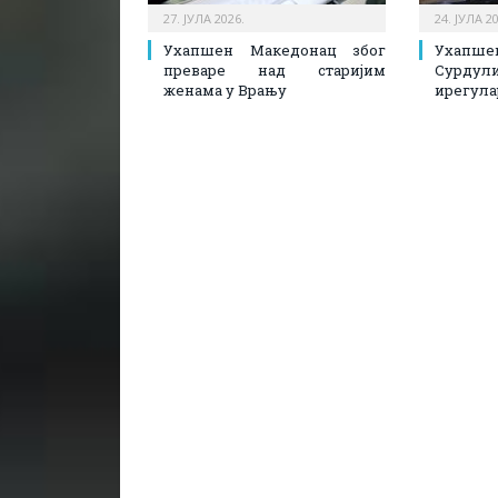
27. ЈУЛА 2026.
24. ЈУЛА 2
Ухапшен Македонац због
Ухапш
преваре над старијим
Сурдул
женама у Врању
ирегула