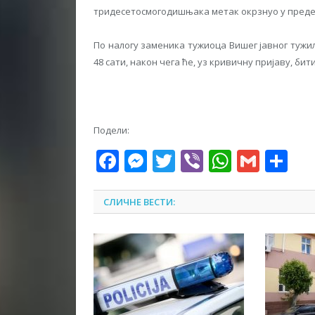
тридесетосмогодишњака метак окрзнуо у предел
По налогу заменика тужиоца Вишег јавног туж
48 сати, након чега ће, уз кривичну пријаву, б
Подели:
Facebook
Messenger
Twitter
Viber
WhatsA
Gmai
Sh
СЛИЧНЕ ВЕСТИ: