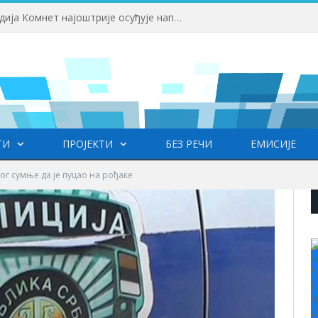
Одржана Конференција клубова Зоне „Исток“ уочи почетка нове сезоне
ТИ
ПРОЈЕКТИ
БЕЗ РЕЧИ
ЕМИСИЈЕ
ог сумње да је пуцао на рођаке
+
°
C
H
L