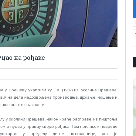
V
F
S
уцао на рођаке
у Прешеву ухапсили су С.А. (1987) из околине Прешева,
ривична дела недозвољена производња, држање, ношење и
ивање опште опасности.
м селу у околини Прешева, након краће расправе, из пиштоља
том и пуцао у правцу својих рођака. Том приликом повреде
мушкарaц у пределу десне потколенице, док је