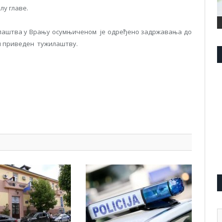
у главе.
илаштва у Врању осумњиченом је одређено задржавања до
ити приведен тужилаштву.
pp
l
are
А