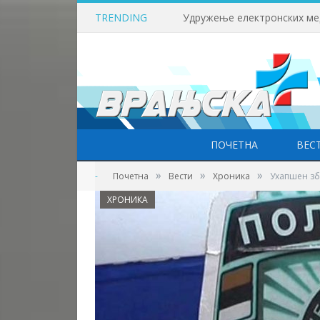
TRENDING
ПОЧЕТНА
ВЕС
»
»
»
-
Почетна
Вести
Хроника
Ухапшен зб
ХРОНИКА