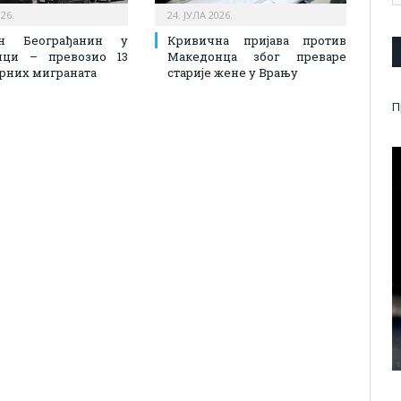
026.
24. ЈУЛА 2026.
ен Београђанин у
Кривична пријава против
ици – превозио 13
Македонца због преваре
рних миграната
старије жене у Врању
П