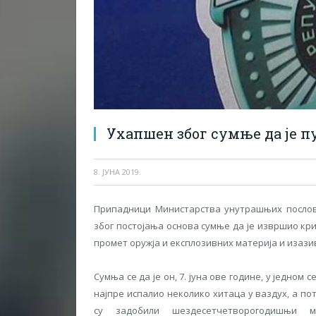
Ухапшен због сумње да је п
8. ЈУНА 2019.
Припадници Министарства унутрашњих послова 
због постојања основа сумње да је извршио к
промет оружја и експлозивних материја и изаз
Сумња се да је он, 7. јуна ове године, у једно
најпре испалио неколико хитаца у ваздух, а по
су задобили шездесетчетворогодишњи 