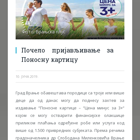
Фото: Врањска плус
Почело пријављивање за
Поносну картицу
10. ЈУНА 2019.
Град Врање обавештава породице са троје или више
деце да од данас могу да поднесу захтев за
издавање “Поносне картице – “Цена минус за 3+“
којом се могу остварити финансијске олакшице
приликом плаћања одређене робе или услуга код
више од 1.500 привредних субјеката. Према речима
градоначелника др Слободана Миленковића Врање