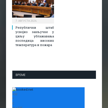
7. АВГУСТА 2026.
Републички штаб
усвојио закључке у
циљу ублажавања
последица високих
температура и пожара​
ВРЕМЕ
+
32
°
C
H:
+
33°