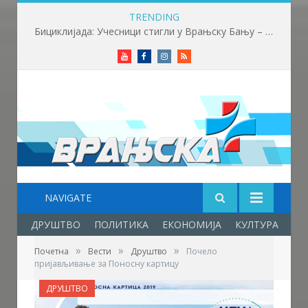
TRENDING
Бициклијада: Учесници стигли у Врањску Бању – почела трка до бране Првонек
Youtube
Facebook
Instagram
RSS
NAVIGATE
ДРУШТВО
ПОЛИТИКА
ЕКОНОМИЈА
КУЛТУРА
ОБ
»
»
»
Почетна
Вести
Друштво
Почело
пријављивање за Поносну картицу
ДРУШТВО