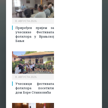
8. АВГУСТА 2026.
Приређен пријем за
учеснике Фестивала
фолклора у Врањској
Бањи
8. АВГУСТА 2026.
Учесници фестивала
фолклора посетили
дом Боре Станковића