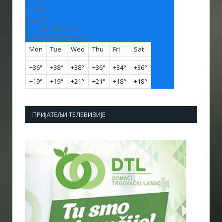
L:
+
19°
Vranje
Sunday, 09 August
See 7-Day Forecast
Mon
Tue
Wed
Thu
Fri
Sat
+
36°
+
38°
+
38°
+
36°
+
34°
+
36°
+
19°
+
19°
+
21°
+
21°
+
18°
+
18°
ПРИЈАТЕЉИ ТЕЛЕВИЗИЈЕ