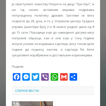
је приступило чланству Покрета за децу “Три плус”, и
на тај начин активним мерама подржава
популациону политику државе. Захтеви се могу
поднети до 28. јуна, и то у Услужном центру Градске
управе (шалтери број 2 и 9) сваког радног дана од 8
до 15 сати. Породице које до наведеног датума нису
попуниле обрасце, као и оне које у току године
испуне услове за издавање картице, могу током целе
године да поднесу захтев, а картице ће бити
сукцесивно израђиване и достављане корисницима.
Подели:
Facebook
Messenger
Twitter
Viber
WhatsApp
Gmail
Share
СЛИЧНЕ ВЕСТИ: