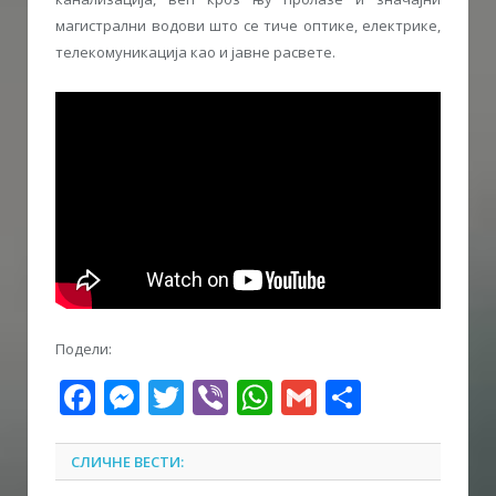
магистрални водови што се тиче оптике, електрике,
телекомуникација као и јавне расвете.
Подели:
Facebook
Messenger
Twitter
Viber
WhatsApp
Gmail
Share
СЛИЧНЕ ВЕСТИ: