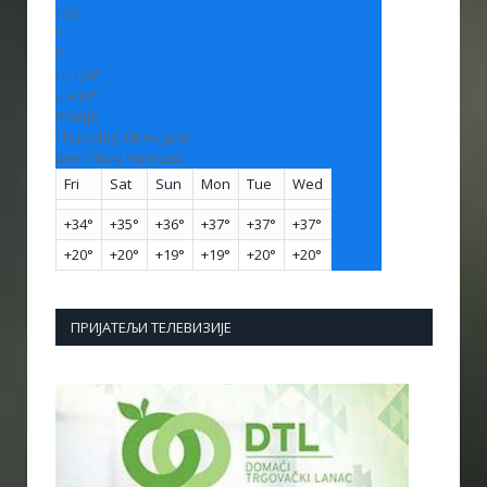
+
33
°
C
H:
+
34°
L:
+
19°
Vranje
Thursday, 06 August
See 7-Day Forecast
Fri
Sat
Sun
Mon
Tue
Wed
+
34°
+
35°
+
36°
+
37°
+
37°
+
37°
+
20°
+
20°
+
19°
+
19°
+
20°
+
20°
ПРИЈАТЕЉИ ТЕЛЕВИЗИЈЕ