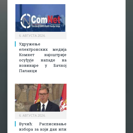
6. АВГУСТА 2026.
Удружење
електронских медија
Комнет најоштрије
осуђује нападе на
новинаре у Бачкој
Паланци
6. АВГУСТА 2026.
Вучић: Расписивање
избора за који дан или