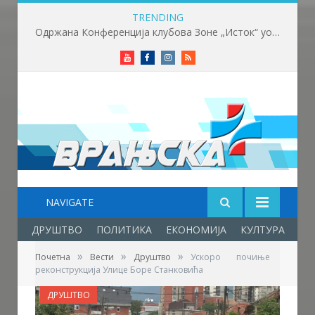
TRENDING
Одржана Конференција клубова Зоне „Исток“ уочи почетка нове сезоне
Youtube
Facebook
Instagram
RSS
NAVIGATE
ДРУШТВО
ПОЛИТИКА
ЕКОНОМИЈА
КУЛТУРА
ОБ
»
»
»
Почетна
Вести
Друштво
Ускоро почиње
реконструкција Улице Боре Станковића
ДРУШТВО