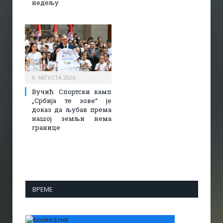
недељу
6. АВГУСТА 2026.
Вучић: Спортски камп
„Србија те зове“ је
доказ да љубав према
нашој земљи нема
границе
ВРЕМЕ