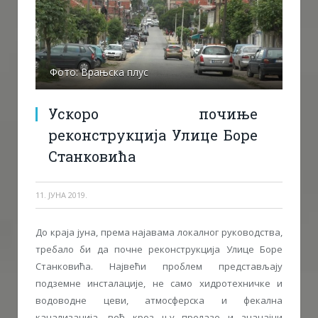
Фото: Врањска плус
Ускоро почиње
реконструкција Улице Боре
Станковића
11. ЈУНА 2019.
До краја јуна, према најавама локалног руководства,
требало би да почне реконструкција Улице Боре
Станковића. Највећи проблем представљају
подземне инсталације, не само хидротехничке и
водоводне цеви, атмосферска и фекална
канализација, већ кроз њу пролазе и значајни