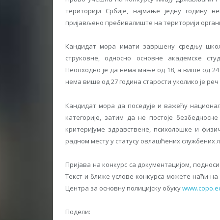
територији Србије, најмање једну годину 
пријављено пребивалиште на територији организ
Кандидат мора имати завршену средњу школ
струковне, односно основне академске студи
Неопходно је да нема мање од 18, а више од 2
нема више од 27 година старости уколико је реч
Кандидат мора да поседује и важећу национа
категорије, затим да не постоје безбедносн
критеријуме здравствене, психолошке и физи
радном месту у статусу овлашћених службених л
Пријава на конкурс са документацијом, подноси
Текст и ближе услове конкурса можете наћи н
Центра за основну полицијску обуку
www.copo.ed
Подели: