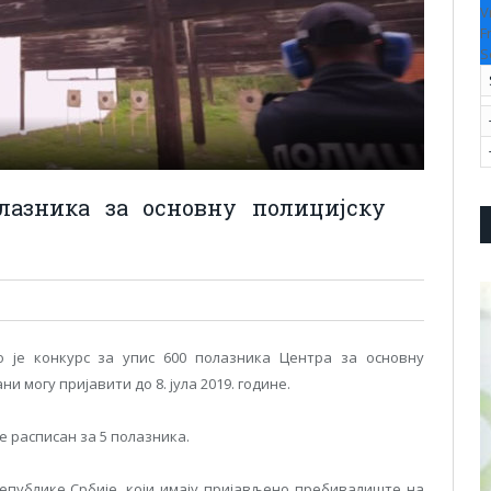
V
F
S
лазника за основну полицијску
 је конкурс за упис 600 полазника Центра за основну
и могу пријавити до 8. јула 2019. године.
е расписан за 5 полазника.
публике Србије, који имају пријављено пребивалиште на