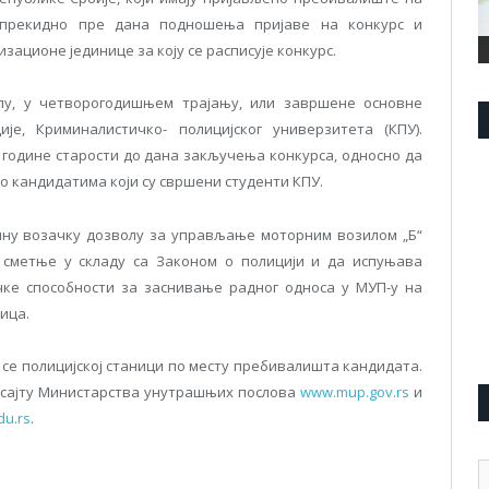
непрекидно пре дана подношења пријаве на конкурс и
ационе јединице за коју се расписује конкурс.
у, у четворогодишњем трајању, или завршене основне
је, Криминалистичко- полицијског универзитета (КПУ).
4 године старости до дана закључења конкурса, односно да
 о кандидатима који су свршени студенти КПУ.
лну возачку дозволу за управљање моторним возилом „Б“
е сметње у складу са Законом о полицији и да испуњава
чке способности за заснивање радног односа у МУП-у на
ица.
 се полицијској станици по месту пребивалишта кандидата.
а сајту Министарства унутрашњих послова
www.mup.gov.rs
и
u.rs
.
А