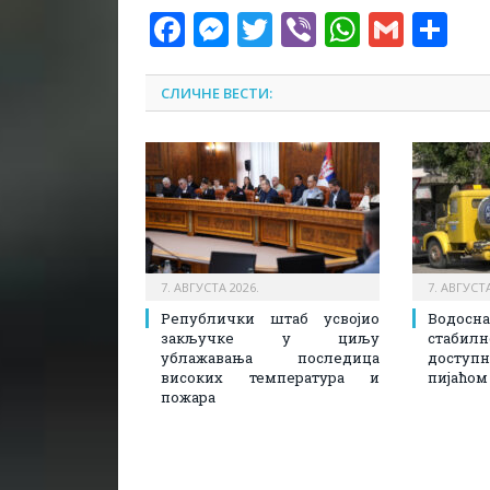
Facebook
Messenger
Twitter
Viber
WhatsA
Gmai
Sh
СЛИЧНЕ ВЕСТИ:
7. АВГУСТА 2026.
7. АВГУСТА
Републички штаб усвојио
Водосн
закључке у циљу
стаби
ублажавања последица
доступ
високих температура и
пијаћом
пожара​