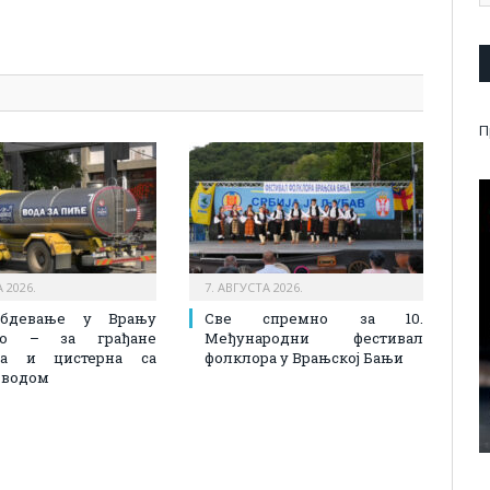
pp
l
are
П
 2026.
7. АВГУСТА 2026.
абдевање у Врању
Све спремно за 10.
лно – за грађане
Међународни фестивал
на и цистерна са
фолклора у Врањској Бањи
 водом