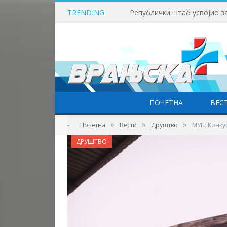
TRENDING
Викенд у знаку бициклизма
ПОЧЕТНА
ВЕС
»
»
»
-
Почетна
Вести
Друштво
МУП: Конку
ДРУШТВО