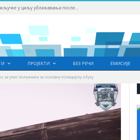
 у Врању
ТИ
ПРОЈЕКТИ
БЕЗ РЕЧИ
ЕМИСИЈЕ
рс за упис полазника за основну полицијску обуку
+
°
C
H
L