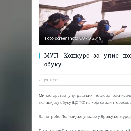
Foto screenshots COPO 2018.
МУП: Конкурс за упис по
обуку
20. ЈУНА 2019.
Министарство унутрашњих послова расписало
полицијску обуку (ЦОПО) на који се заинтересован
За потребе Полицијске управе у Врању конкурс ј
Право учешћа на конкурсу имају држављани Ре