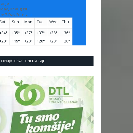
ranje
riday, 07 August
ee 7-Day Forecast
Sat
Sun
Mon
Tue
Wed
Thu
+
34°
+
35°
+
37°
+
37°
+
38°
+
36°
+
20°
+
19°
+
20°
+
20°
+
20°
+
20°
ПРИЈАТЕЉИ ТЕЛЕВИЗИЈЕ